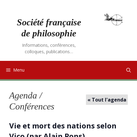
Aller
au
contenu
Société française
de philosophie
Informations, conférences,
colloques, publications…
Menu
Agenda /
« Tout l'agenda
Conférences
Vie et mort des nations selon
Vico (par Alain Pons)