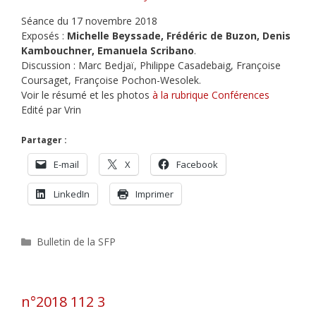
Séance du 17 novembre 2018
Exposés :
Michelle Beyssade, Frédéric de Buzon, Denis
Kambouchner, Emanuela Scribano
.
Discussion : Marc Bedjaï, Philippe Casadebaig, Françoise
Coursaget, Françoise Pochon-Wesolek.
Voir le résumé et les photos
à la rubrique Conférences
Edité par Vrin
Partager :
E-mail
X
Facebook
LinkedIn
Imprimer
Catégories
Bulletin de la SFP
n°2018 112 3