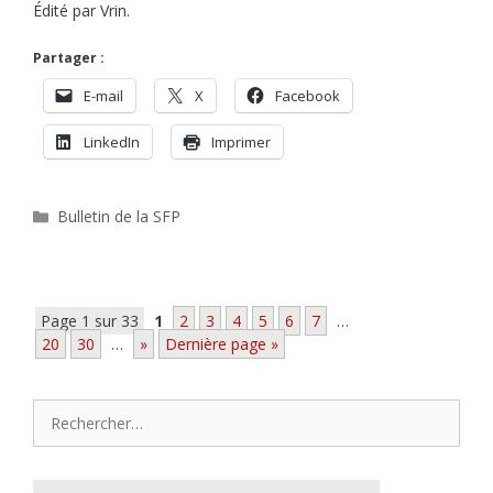
Édité par Vrin.
Partager :
E-mail
X
Facebook
LinkedIn
Imprimer
Catégories
Bulletin de la SFP
Page 1 sur 33
1
2
3
4
5
6
7
…
20
30
…
»
Dernière page »
Rechercher :