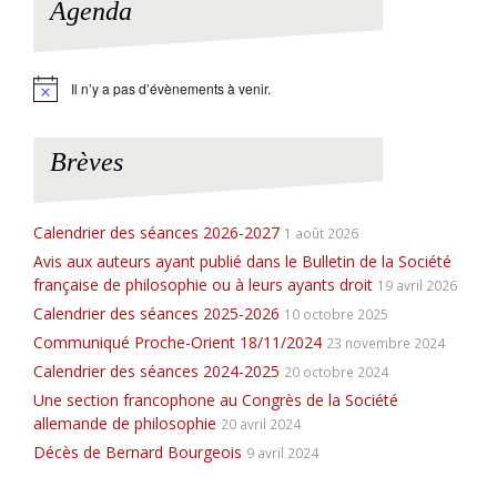
Agenda
Il n’y a pas d’évènements à venir.
N
o
t
i
Brèves
c
e
Calendrier des séances 2026-2027
1 août 2026
Avis aux auteurs ayant publié dans le Bulletin de la Société
française de philosophie ou à leurs ayants droit
19 avril 2026
Calendrier des séances 2025-2026
10 octobre 2025
Communiqué Proche-Orient 18/11/2024
23 novembre 2024
Calendrier des séances 2024-2025
20 octobre 2024
Une section francophone au Congrès de la Société
allemande de philosophie
20 avril 2024
Décès de Bernard Bourgeois
9 avril 2024