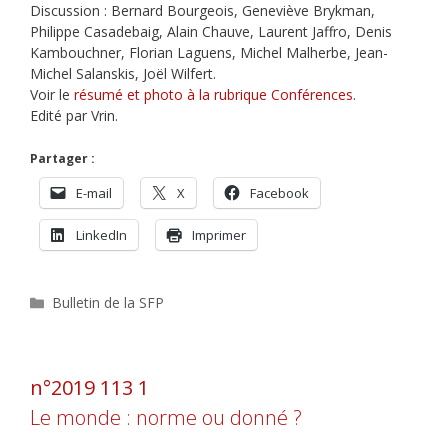
Discussion : Bernard Bourgeois, Geneviève Brykman,
Philippe Casadebaig, Alain Chauve, Laurent Jaffro, Denis
Kambouchner, Florian Laguens, Michel Malherbe, Jean-
Michel Salanskis, Joël Wilfert.
Voir le
résumé et photo à la rubrique Conférences
.
Edité par Vrin.
Partager :
E-mail
X
Facebook
LinkedIn
Imprimer
Catégories
Bulletin de la SFP
n°2019 113 1
Le monde : norme ou donné ?