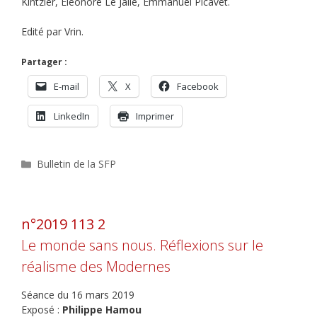
Kintzler, Eléonore Le Jallé, Emmanuel Picavet.
Edité par Vrin.
Partager :
E-mail
X
Facebook
LinkedIn
Imprimer
Catégories
Bulletin de la SFP
n°2019 113 2
Le monde sans nous. Réflexions sur le
réalisme des Modernes
Séance du 16 mars 2019
Exposé :
Philippe Hamou