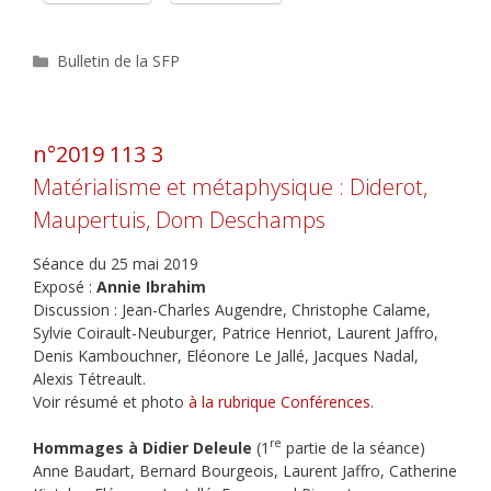
Catégories
Bulletin de la SFP
n°2019 113 3
Matérialisme et métaphysique : Diderot,
Maupertuis, Dom Deschamps
Séance du 25 mai 2019
Exposé :
Annie Ibrahim
Discussion : Jean-Charles Augendre, Christophe Calame,
Sylvie Coirault-Neuburger, Patrice Henriot, Laurent Jaffro,
Denis Kambouchner, Eléonore Le Jallé, Jacques Nadal,
Alexis Tétreault.
Voir résumé et photo
à la rubrique Conférences
.
re
Hommages à Didier Deleule
(1
partie de la séance)
Anne Baudart, Bernard Bourgeois, Laurent Jaffro, Catherine