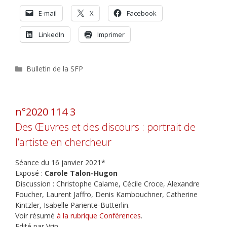
E-mail
X
Facebook
LinkedIn
Imprimer
Catégories
Bulletin de la SFP
n°2020 114 3
Des Œuvres et des discours : portrait de
l’artiste en chercheur
Séance du 16 janvier 2021*
Exposé :
Carole Talon-Hugon
Discussion : Christophe Calame, Cécile Croce, Alexandre
Foucher, Laurent Jaffro, Denis Kambouchner, Catherine
Kintzler, Isabelle Pariente-Butterlin.
Voir résumé
à la rubrique Conférences
.
Edité par Vrin.