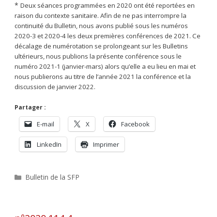
*
Deux séances programmées en 2020 ont
été reportées en
raison du contexte sanitaire. Afin de ne pas interrompre la
continuité
du Bulletin, nous avons publié sous les numéros
2020-3 et 2020-4 les deux premières
conférences de 2021. Ce
décalage de numérotation se prolongeant sur les Bulletins
ultérieurs, nous publions la présente conférence sous le
numéro 2021-1 (janvier-mars)
alors qu’elle a eu lieu en mai et
nous publierons au titre de l’année 2021 la conférence et
la
discussion de janvier 2022.
Partager :
E-mail
X
Facebook
LinkedIn
Imprimer
Catégories
Bulletin de la SFP