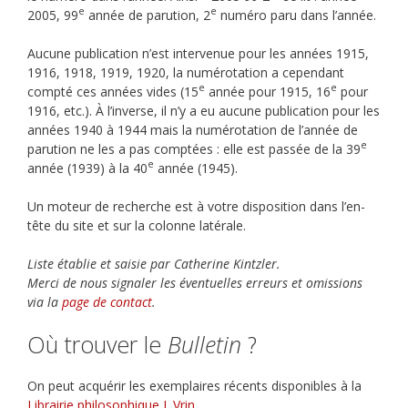
e
e
2005, 99
année de parution, 2
numéro paru dans l’année.
Aucune publication n’est intervenue pour les années 1915,
1916, 1918, 1919, 1920, la numérotation a cependant
e
e
compté ces années vides (15
année pour 1915, 16
pour
1916, etc.). À l’inverse, il n’y a eu aucune publication pour les
années 1940 à 1944 mais la numérotation de l’année de
e
parution ne les a pas comptées : elle est passée de la 39
e
année (1939) à la 40
année (1945).
Un moteur de recherche est à votre disposition dans l’en-
tête du site et sur la colonne latérale.
Liste établie et saisie par Catherine Kintzler.
Merci de nous signaler les éventuelles erreurs et omissions
via la
page de contact
.
Où trouver le
Bulletin
?
On peut acquérir les exemplaires récents disponibles à la
Librairie philosophique J. Vrin
.