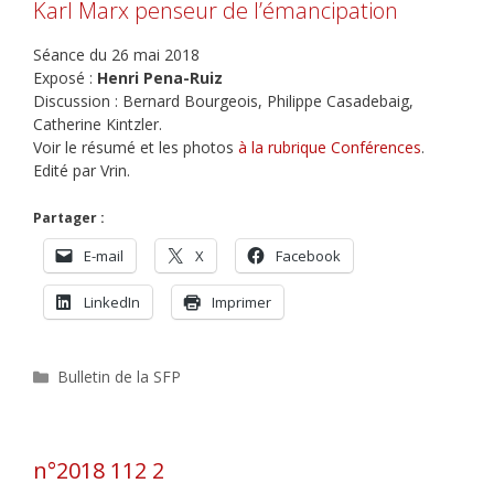
Karl Marx penseur de l’émancipation
Séance du 26 mai 2018
Exposé :
Henri Pena-Ruiz
Discussion : Bernard Bourgeois, Philippe Casadebaig,
Catherine Kintzler.
Voir le résumé et les photos
à la rubrique Conférences
.
Edité par Vrin.
Partager :
E-mail
X
Facebook
LinkedIn
Imprimer
Catégories
Bulletin de la SFP
n°2018 112 2