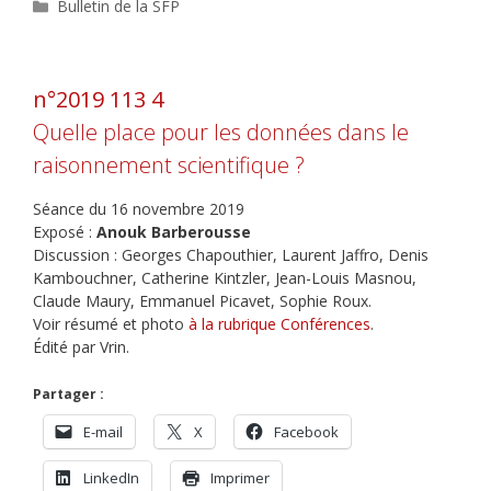
Catégories
Bulletin de la SFP
n°2019 113 4
Quelle place pour les données dans le
raisonnement scientifique ?
Séance du 16 novembre 2019
Exposé :
Anouk Barberousse
Discussion : Georges Chapouthier, Laurent Jaffro, Denis
Kambouchner, Catherine Kintzler, Jean-Louis Masnou,
Claude Maury, Emmanuel Picavet, Sophie Roux.
Voir résumé et photo
à la rubrique Conférences
.
Édité par Vrin.
Partager :
E-mail
X
Facebook
LinkedIn
Imprimer