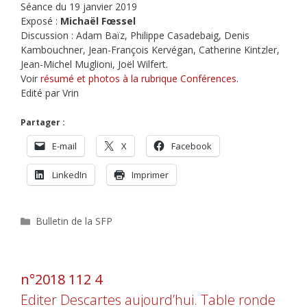
Séance du 19 janvier 2019
Exposé :
Michaël Fœssel
Discussion : Adam Baïz, Philippe Casadebaig, Denis
Kambouchner, Jean-François Kervégan, Catherine Kintzler,
Jean-Michel Muglioni, Joël Wilfert.
Voir
résumé et photos à la rubrique Conférences
.
Edité par Vrin
Partager :
E-mail
X
Facebook
LinkedIn
Imprimer
Catégories
Bulletin de la SFP
n°2018 112 4
Editer Descartes aujourd’hui. Table ronde