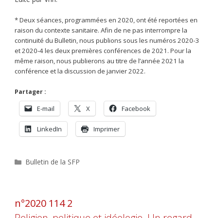
* Deux séances, programmées en 2020, ont été reportées en
raison du contexte sanitaire. Afin de ne pas interrompre la
continuité du Bulletin, nous publions sous les numéros 2020-3
et 2020-4 les deux premières conférences de 2021. Pour la
même raison, nous publierons au titre de l’année 2021 la
conférence et la discussion de janvier 2022.
Partager :
E-mail
X
Facebook
LinkedIn
Imprimer
Catégories
Bulletin de la SFP
n°2020 114 2
Religion, politique et idéologie. Un regard