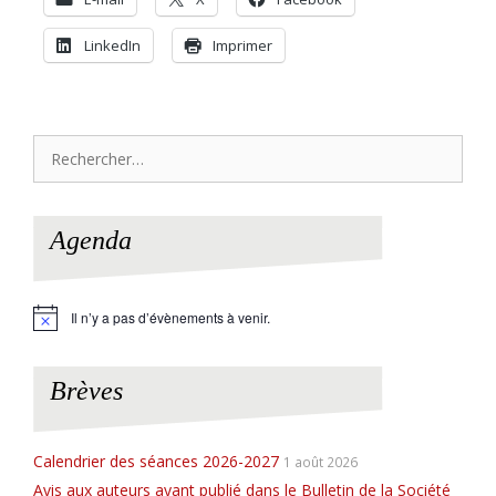
LinkedIn
Imprimer
Rechercher :
Agenda
Il n’y a pas d’évènements à venir.
N
o
t
i
Brèves
c
e
Calendrier des séances 2026-2027
1 août 2026
Avis aux auteurs ayant publié dans le Bulletin de la Société