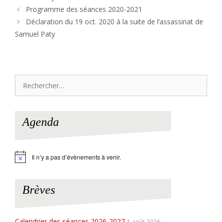
Programme des séances 2020-2021
Déclaration du 19 oct. 2020 à la suite de l’assassinat de
Samuel Paty
Rechercher :
Agenda
Il n’y a pas d’évènements à venir.
N
o
t
i
Brèves
c
e
Calendrier des séances 2026-2027
1 août 2026