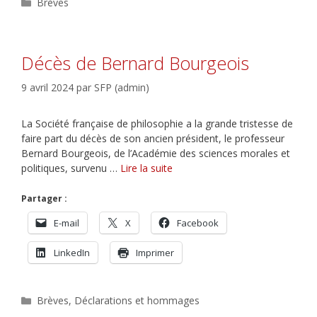
Catégories
Brèves
Décès de Bernard Bourgeois
9 avril 2024
par
SFP (admin)
La Société française de philosophie a la grande tristesse de
faire part du décès de son ancien président, le professeur
Bernard Bourgeois, de l’Académie des sciences morales et
politiques, survenu …
Lire la suite
Partager :
E-mail
X
Facebook
LinkedIn
Imprimer
Catégories
Brèves
,
Déclarations et hommages