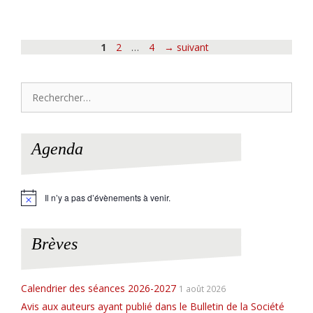
Page
Page
Page
1
2
…
4
→
suivant
Rechercher :
Agenda
Il n’y a pas d’évènements à venir.
N
o
t
i
Brèves
c
e
Calendrier des séances 2026-2027
1 août 2026
Avis aux auteurs ayant publié dans le Bulletin de la Société