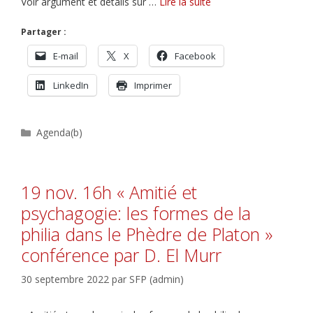
Voir argument et détails sur …
Lire la suite
Partager :
E-mail
X
Facebook
LinkedIn
Imprimer
Catégories
Agenda(b)
19 nov. 16h « Amitié et
psychagogie: les formes de la
philia dans le Phèdre de Platon »
conférence par D. El Murr
30 septembre 2022
par
SFP (admin)