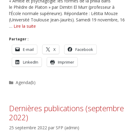
« Amitié et psychagogie: les formes de la philia dans
le Phèdre de Platon » par Dimitri El Murr (professeur à
l’École normale supérieure). Répondante : Létitia Mouze
(Université Toulouse Jean-Jaurès). Samedi 19 novembre, 16
…
Lire la suite
Partager :
E-mail
X
Facebook
LinkedIn
Imprimer
Catégories
Agenda(b)
Dernières publications (septembre
2022)
25 septembre 2022
par
SFP (admin)