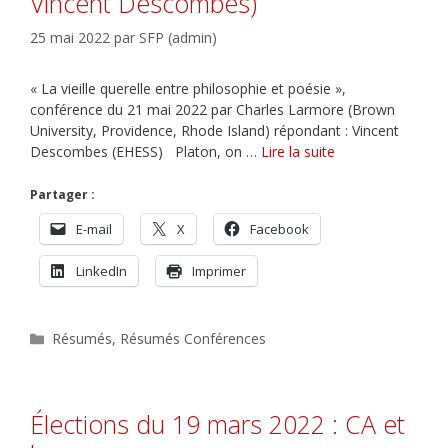
Vincent Descombes)
25 mai 2022
par
SFP (admin)
« La vieille querelle entre philosophie et poésie »,
conférence du 21 mai 2022 par Charles Larmore (Brown
University, Providence, Rhode Island) répondant : Vincent
Descombes (EHESS) Platon, on …
Lire la suite
Partager :
E-mail
X
Facebook
LinkedIn
Imprimer
Catégories
Résumés
,
Résumés Conférences
Élections du 19 mars 2022 : CA et