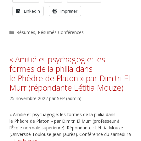
LinkedIn
Imprimer
Catégories
Résumés
,
Résumés Conférences
« Amitié et psychagogie: les
formes de la philia dans
le Phèdre de Platon » par Dimitri El
Murr (répondante Létitia Mouze)
25 novembre 2022
par
SFP (admin)
« Amitié et psychagogie: les formes de la philia dans
le Phèdre de Platon » par Dimitri El Murr (professeur à
l’École normale supérieure). Répondante : Létitia Mouze
(Université Toulouse Jean-Jaurès). Conférence du samedi 19
…
Lire la suite