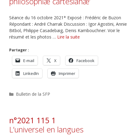
philosophiæ cartesianæ’
Séance du 16 octobre 2021* Exposé : Frédéric de Buzon
Répondant : André Charrak Discussion : Igor Agostini, Annie
Bitbol, Philippe Casadebaig, Denis Kambouchner. Voir le
résumé et les photos …
Lire la suite
Partager :
E-mail
X
Facebook
LinkedIn
Imprimer
Catégories
Bulletin de la SFP
n°2021 115 1
L’universel en langues