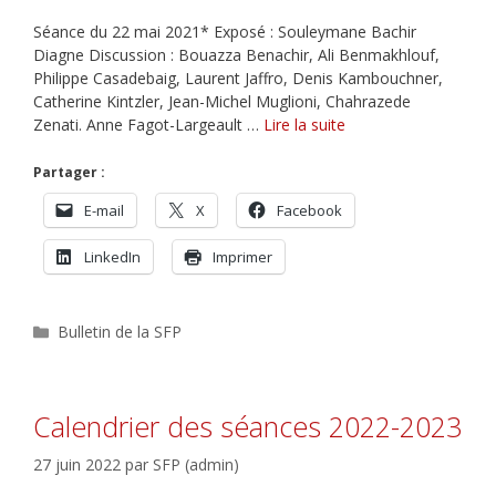
Séance du 22 mai 2021* Exposé : Souleymane Bachir
Diagne Discussion : Bouazza Benachir, Ali Benmakhlouf,
Philippe Casadebaig, Laurent Jaffro, Denis Kambouchner,
Catherine Kintzler, Jean-Michel Muglioni, Chahrazede
Zenati. Anne Fagot-Largeault …
Lire la suite
Partager :
E-mail
X
Facebook
LinkedIn
Imprimer
Catégories
Bulletin de la SFP
Calendrier des séances 2022-2023
27 juin 2022
par
SFP (admin)