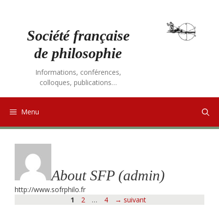
Aller
au
contenu
Société française
de philosophie
Informations, conférences,
colloques, publications…
Menu
About
SFP (admin)
http://www.sofrphilo.fr
Page
Page
Page
1
2
…
4
→
suivant