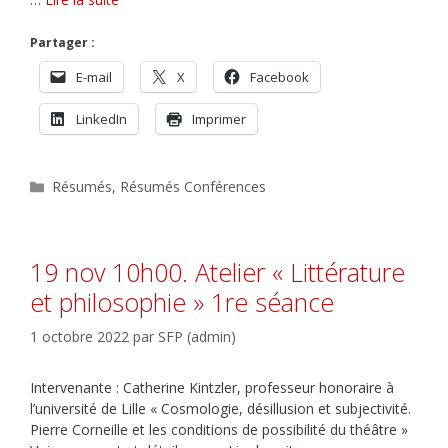
Partager :
E-mail
X
Facebook
LinkedIn
Imprimer
Catégories
Résumés
,
Résumés Conférences
19 nov 10h00. Atelier « Littérature
et philosophie » 1re séance
1 octobre 2022
par
SFP (admin)
Intervenante : Catherine Kintzler, professeur honoraire à
l’université de Lille « Cosmologie, désillusion et subjectivité.
Pierre Corneille et les conditions de possibilité du théâtre »