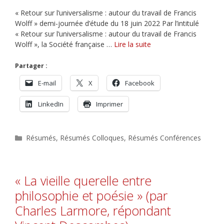
« Retour sur l’universalisme : autour du travail de Francis
Wolff » demi-journée d’étude du 18 juin 2022 Par l’intitulé
« Retour sur l’universalisme : autour du travail de Francis
Wolff », la Société française …
Lire la suite
Partager :
E-mail
X
Facebook
LinkedIn
Imprimer
Catégories
Résumés
,
Résumés Colloques
,
Résumés Conférences
« La vieille querelle entre
philosophie et poésie » (par
Charles Larmore, répondant