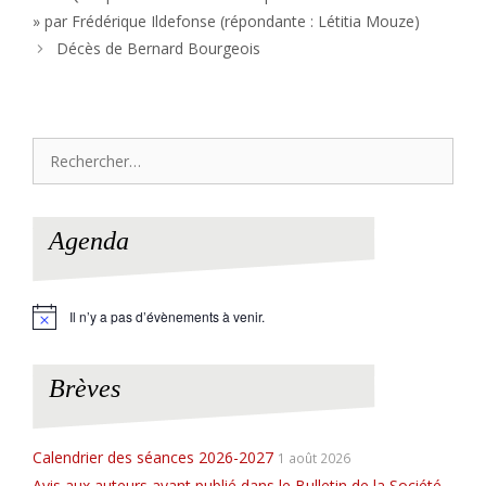
» par Frédérique Ildefonse (répondante : Létitia Mouze)
Décès de Bernard Bourgeois
Rechercher :
Agenda
Il n’y a pas d’évènements à venir.
N
o
t
i
Brèves
c
e
Calendrier des séances 2026-2027
1 août 2026
Avis aux auteurs ayant publié dans le Bulletin de la Société