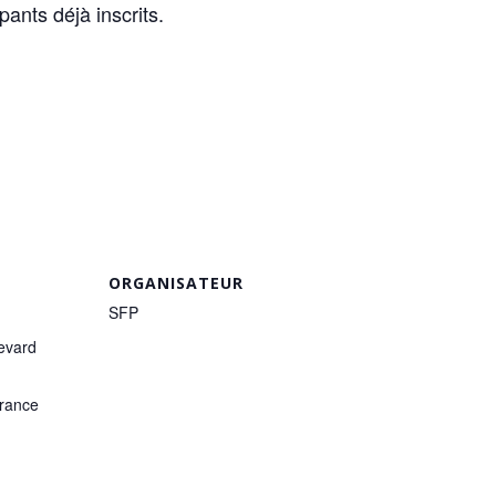
pants déjà inscrits.
ORGANISATEUR
SFP
evard
rance