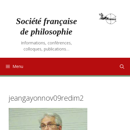
Aller
au
contenu
Société française
de philosophie
Informations, conférences,
colloques, publications…
Menu
jeangayonnov09redim2