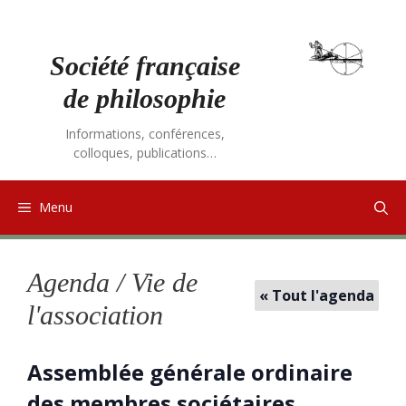
Aller
au
contenu
Société française
de philosophie
Informations, conférences,
colloques, publications…
Menu
Agenda / Vie de
« Tout l'agenda
l'association
Assemblée générale ordinaire
des membres sociétaires