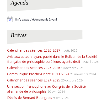
Agenda
Il n’y a pas d’évènements à venir.
N
o
t
i
Brèves
c
e
Calendrier des séances 2026-2027
1 août 2026
Avis aux auteurs ayant publié dans le Bulletin de la Société
française de philosophie ou à leurs ayants droit
19 avril 2026
Calendrier des séances 2025-2026
10 octobre 2025
Communiqué Proche-Orient 18/11/2024
23 novembre 2024
Calendrier des séances 2024-2025
20 octobre 2024
Une section francophone au Congrès de la Société
allemande de philosophie
20 avril 2024
Décès de Bernard Bourgeois
9 avril 2024