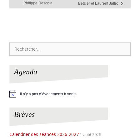
Philippe Descola
Betzler et Laurent Jaffro
Rechercher :
Agenda
Il n’y a pas d’évènements à venir.
N
o
t
i
Brèves
c
e
Calendrier des séances 2026-2027
1 août 2026