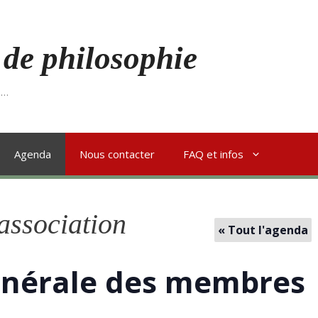
 de philosophie
s…
Agenda
Nous contacter
FAQ et infos
'association
« Tout l'agenda
énérale des membres