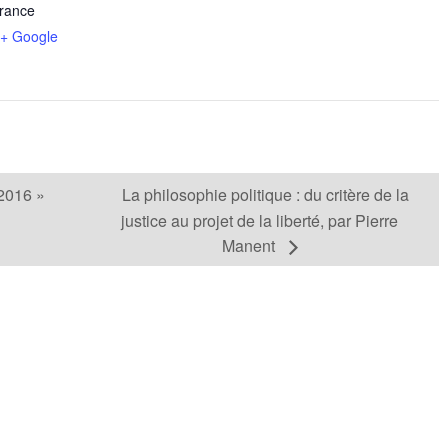
rance
+ Google
-2016 »
La philosophie politique : du critère de la
justice au projet de la liberté, par Pierre
Manent