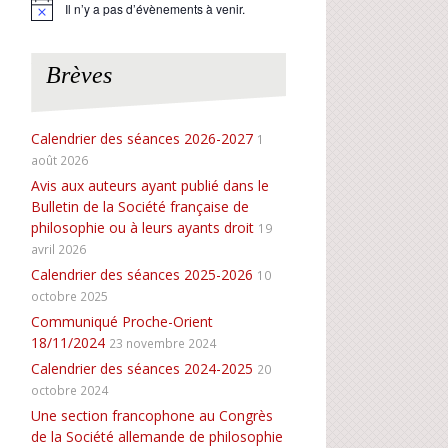
Il n’y a pas d’évènements à venir.
N
o
t
i
Brèves
c
e
Calendrier des séances 2026-2027
1
août 2026
Avis aux auteurs ayant publié dans le
Bulletin de la Société française de
philosophie ou à leurs ayants droit
19
avril 2026
Calendrier des séances 2025-2026
10
octobre 2025
Communiqué Proche-Orient
18/11/2024
23 novembre 2024
Calendrier des séances 2024-2025
20
octobre 2024
Une section francophone au Congrès
de la Société allemande de philosophie