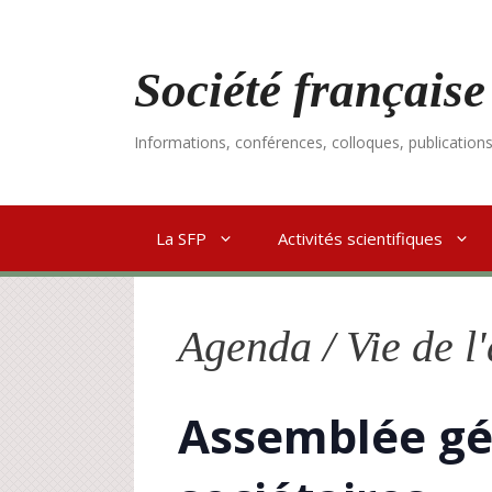
Aller
au
contenu
Société française
Informations, conférences, colloques, publication
La SFP
Activités scientifiques
Agenda / Vie de l
Assemblée g