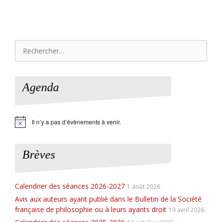
Rechercher :
Agenda
Il n’y a pas d’évènements à venir.
N
o
t
i
Brèves
c
e
Calendrier des séances 2026-2027
1 août 2026
Avis aux auteurs ayant publié dans le Bulletin de la Société
française de philosophie ou à leurs ayants droit
19 avril 2026