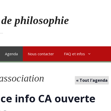
 de philosophie
s…
Agenda
Nous contacter
FAQ et infos
'association
« Tout l'agenda
ce info CA ouverte