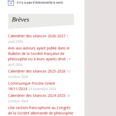
Il n’y a pas d’évènements à venir.
N
o
t
i
Brèves
c
e
Calendrier des séances 2026-2027
1
août 2026
Avis aux auteurs ayant publié dans le
Bulletin de la Société française de
philosophie ou à leurs ayants droit
19
avril 2026
Calendrier des séances 2025-2026
10
octobre 2025
Communiqué Proche-Orient
18/11/2024
23 novembre 2024
Calendrier des séances 2024-2025
20
octobre 2024
Une section francophone au Congrès
de la Société allemande de philosophie