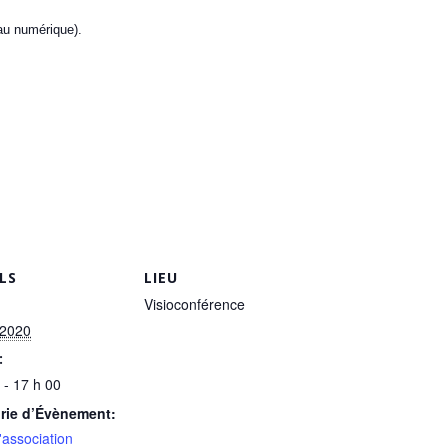
au numérique).
LS
LIEU
Visioconférence
 2020
:
 - 17 h 00
rie d’Évènement:
l'association