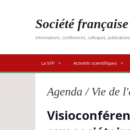
Aller
au
contenu
Société française
Informations, conférences, colloques, publication
La SFP
Activités scientifiques
Agenda / Vie de l
Visioconféren