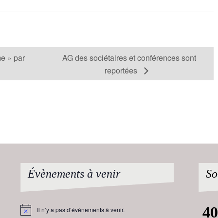
me » par
AG des sociétaires et conférences sont
reportées
Évènements à venir
So
Il n’y a pas d’évènements à venir.
Notice