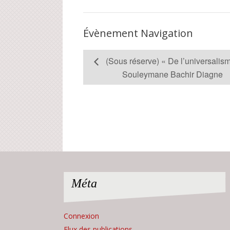
Évènement Navigation
(Sous réserve) « De l’universalis
Souleymane Bachir Diagne
Méta
Connexion
Flux des publications