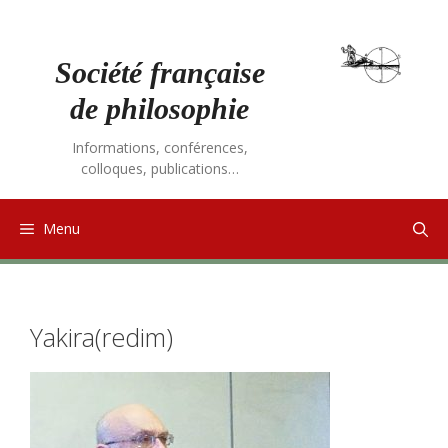
Aller
au
contenu
Société française
de philosophie
Informations, conférences,
colloques, publications…
Menu
Yakira(redim)