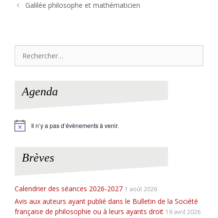
Galilée philosophe et mathématicien
Rechercher :
Agenda
Il n’y a pas d’évènements à venir.
N
o
t
i
Brèves
c
e
Calendrier des séances 2026-2027
1 août 2026
Avis aux auteurs ayant publié dans le Bulletin de la Société
française de philosophie ou à leurs ayants droit
19 avril 2026