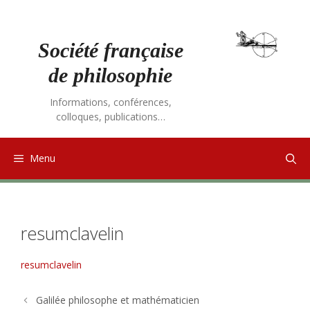
Aller
au
contenu
Société française
de philosophie
Informations, conférences,
colloques, publications…
Menu
resumclavelin
resumclavelin
Galilée philosophe et mathématicien