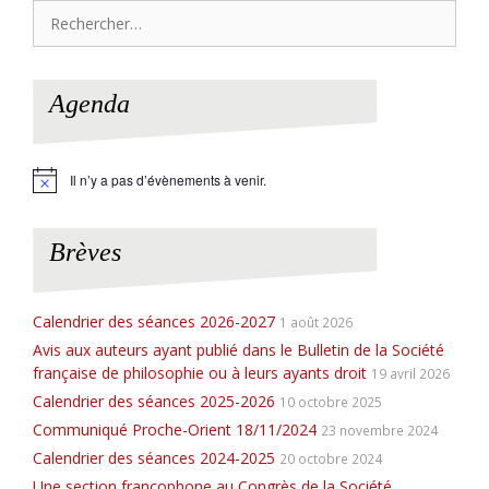
Rechercher :
Agenda
Il n’y a pas d’évènements à venir.
N
o
t
i
Brèves
c
e
Calendrier des séances 2026-2027
1 août 2026
Avis aux auteurs ayant publié dans le Bulletin de la Société
française de philosophie ou à leurs ayants droit
19 avril 2026
Calendrier des séances 2025-2026
10 octobre 2025
Communiqué Proche-Orient 18/11/2024
23 novembre 2024
Calendrier des séances 2024-2025
20 octobre 2024
Une section francophone au Congrès de la Société