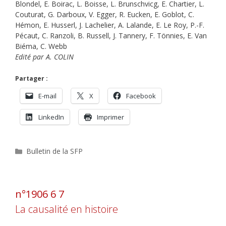
Blondel, E. Boirac, L. Boisse, L. Brunschvicg, E. Chartier, L.
Couturat, G. Darboux, V. Egger, R. Eucken, E. Goblot, C.
Hémon, E. Husserl, J. Lachelier, A. Lalande, E. Le Roy, P.-F.
Pécaut, C. Ranzoli, B. Russell, J. Tannery, F. Tönnies, E. Van
Biéma, C. Webb
Edité par A. COLIN
Partager :
E-mail
X
Facebook
LinkedIn
Imprimer
Catégories
Bulletin de la SFP
n°1906 6 7
La causalité en histoire