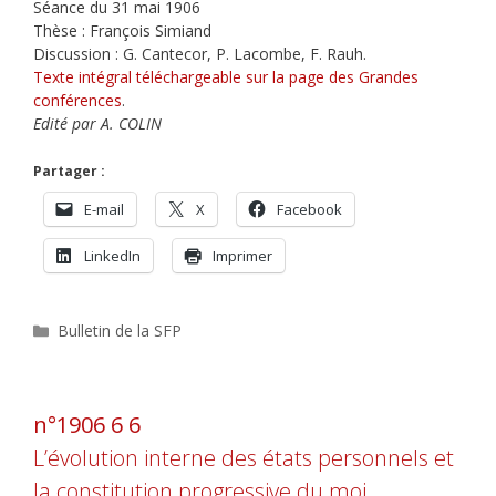
Séance du 31 mai 1906
Thèse : François Simiand
Discussion : G. Cantecor, P. Lacombe, F. Rauh.
Texte intégral téléchargeable sur la page des Grandes
conférences
.
Edité par A. COLIN
Partager :
E-mail
X
Facebook
LinkedIn
Imprimer
Catégories
Bulletin de la SFP
n°1906 6 6
L’évolution interne des états personnels et
la constitution progressive du moi