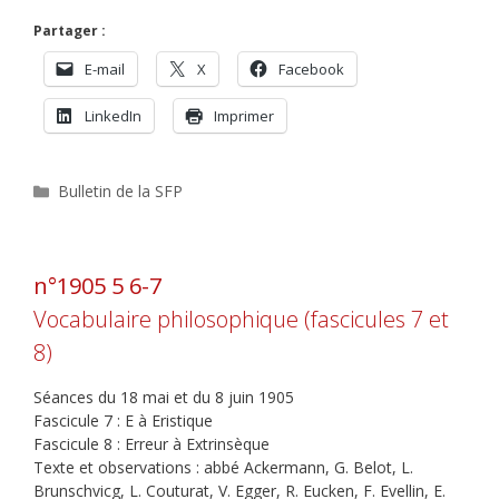
Partager :
E-mail
X
Facebook
LinkedIn
Imprimer
Catégories
Bulletin de la SFP
n°1905 5 6-7
Vocabulaire philosophique (fascicules 7 et
8)
Séances du 18 mai et du 8 juin 1905
Fascicule 7 : E à Eristique
Fascicule 8 : Erreur à Extrinsèque
Texte et observations : abbé Ackermann, G. Belot, L.
Brunschvicg, L. Couturat, V. Egger, R. Eucken, F. Evellin, E.