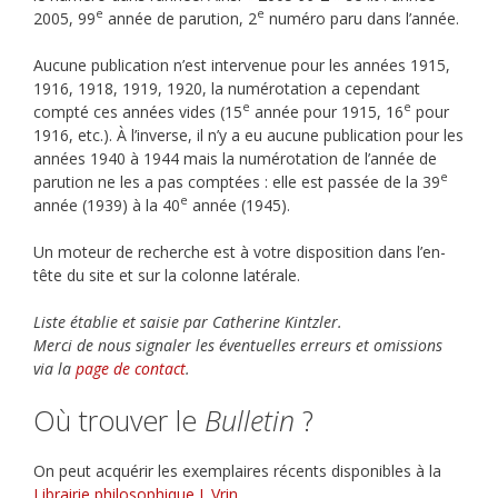
e
e
2005, 99
année de parution, 2
numéro paru dans l’année.
Aucune publication n’est intervenue pour les années 1915,
1916, 1918, 1919, 1920, la numérotation a cependant
e
e
compté ces années vides (15
année pour 1915, 16
pour
1916, etc.). À l’inverse, il n’y a eu aucune publication pour les
années 1940 à 1944 mais la numérotation de l’année de
e
parution ne les a pas comptées : elle est passée de la 39
e
année (1939) à la 40
année (1945).
Un moteur de recherche est à votre disposition dans l’en-
tête du site et sur la colonne latérale.
Liste établie et saisie par Catherine Kintzler.
Merci de nous signaler les éventuelles erreurs et omissions
via la
page de contact
.
Où trouver le
Bulletin
?
On peut acquérir les exemplaires récents disponibles à la
Librairie philosophique J. Vrin
.