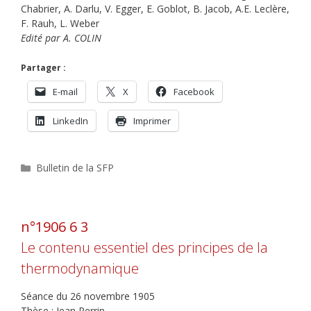
Chabrier, A. Darlu, V. Egger, E. Goblot, B. Jacob, A.E. Leclère,
F. Rauh, L. Weber
Edité par A. COLIN
Partager :
E-mail
X
Facebook
LinkedIn
Imprimer
Catégories
Bulletin de la SFP
n°1906 6 3
Le contenu essentiel des principes de la
thermodynamique
Séance du 26 novembre 1905
Thèse : Jean Perrin