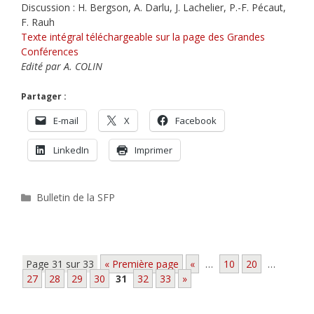
Discussion : H. Bergson, A. Darlu, J. Lachelier, P.-F. Pécaut,
F. Rauh
Texte intégral téléchargeable sur la page des Grandes
Conférences
Edité par A. COLIN
Partager :
E-mail
X
Facebook
LinkedIn
Imprimer
Catégories
Bulletin de la SFP
Page 31 sur 33
« Première page
«
…
10
20
…
27
28
29
30
31
32
33
»