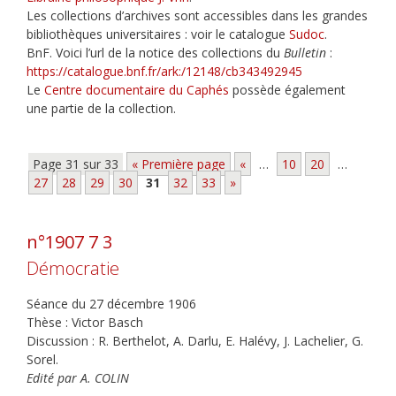
Les collections d’archives sont accessibles dans les grandes
bibliothèques universitaires : voir le catalogue
Sudoc
.
BnF. Voici l’url de la notice des collections du
Bulletin
:
https://catalogue.bnf.fr/ark:/12148/cb343492945
Le
Centre documentaire du Caphés
possède également
une partie de la collection.
Page 31 sur 33
« Première page
«
…
10
20
…
27
28
29
30
31
32
33
»
n°1907 7 3
Démocratie
Séance du 27 décembre 1906
Thèse : Victor Basch
Discussion : R. Berthelot, A. Darlu, E. Halévy, J. Lachelier, G.
Sorel.
Edité par A. COLIN