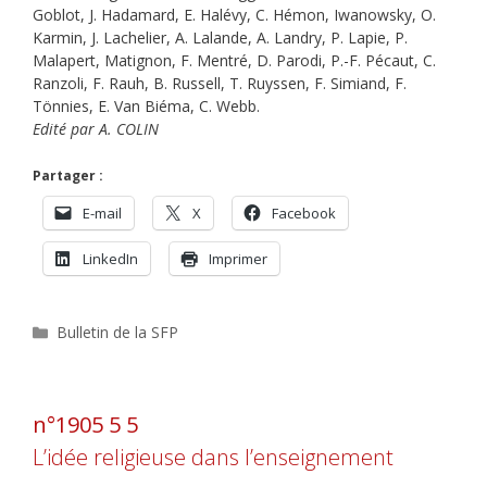
Goblot, J. Hadamard, E. Halévy, C. Hémon, Iwanowsky, O.
Karmin, J. Lachelier, A. Lalande, A. Landry, P. Lapie, P.
Malapert, Matignon, F. Mentré, D. Parodi, P.-F. Pécaut, C.
Ranzoli, F. Rauh, B. Russell, T. Ruyssen, F. Simiand, F.
Tönnies, E. Van Biéma, C. Webb.
Edité par A. COLIN
Partager :
E-mail
X
Facebook
LinkedIn
Imprimer
Catégories
Bulletin de la SFP
n°1905 5 5
L’idée religieuse dans l’enseignement