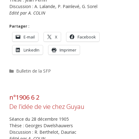
Discussion : A. Lalande, P. Painlevé, G. Sorel
Edité par A. COLIN
Partager :
E-mail
X
Facebook
LinkedIn
Imprimer
Catégories
Bulletin de la SFP
n°1906 6 2
De l’idée de vie chez Guyau
Séance du 28 décembre 1905
Thèse : Georges Dwelshauwers
Discussion : R. Berthelot, Dauriac
Edité par A. COLIN