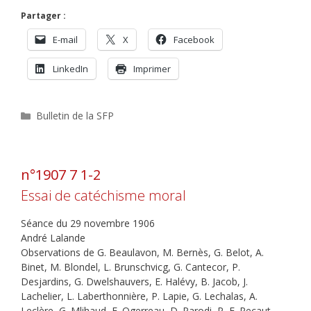
Partager :
E-mail
X
Facebook
LinkedIn
Imprimer
Catégories
Bulletin de la SFP
n°1907 7 1-2
Essai de catéchisme moral
Séance du 29 novembre 1906
André Lalande
Observations de G. Beaulavon, M. Bernès, G. Belot, A.
Binet, M. Blondel, L. Brunschvicg, G. Cantecor, P.
Desjardins, G. Dwelshauvers, E. Halévy, B. Jacob, J.
Lachelier, L. Laberthonnière, P. Lapie, G. Lechalas, A.
Leclère, G. Mlihaud, F. Ogerreau, D. Parodi, P.-F. Pecaut.