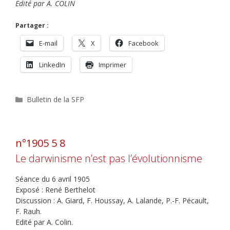
Edité par A. COLIN
Partager :
E-mail
X
Facebook
LinkedIn
Imprimer
Catégories
Bulletin de la SFP
n°1905 5 8
Le darwinisme n’est pas l’évolutionnisme
Séance du 6 avril 1905
Exposé : René Berthelot
Discussion : A. Giard, F. Houssay, A. Lalande, P.-F. Pécault,
F. Rauh.
Edité par A. Colin.