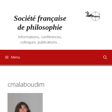
Aller
au
contenu
Société française
de philosophie
Informations, conférences,
colloques, publications…
Menu
cmalaboudim