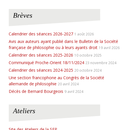
o
t
i
Brèves
c
e
Calendrier des séances 2026-2027
1 août 2026
Avis aux auteurs ayant publié dans le Bulletin de la Société
française de philosophie ou à leurs ayants droit
19 avril 2026
Calendrier des séances 2025-2026
10 octobre 2025
Communiqué Proche-Orient 18/11/2024
23 novembre 2024
Calendrier des séances 2024-2025
20 octobre 2024
Une section francophone au Congrès de la Société
allemande de philosophie
20 avril 2024
Décès de Bernard Bourgeois
9 avril 2024
Ateliers
Site des Ateliers de la SFP