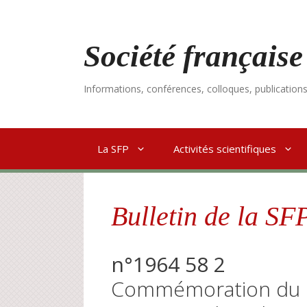
Aller
au
contenu
Société française
Informations, conférences, colloques, publication
La SFP
Activités scientifiques
Bulletin de la SF
n°1964 58 2
Commémoration du d