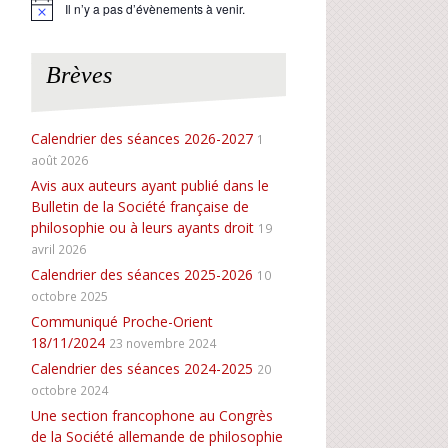
Il n’y a pas d’évènements à venir.
N
o
t
i
Brèves
c
e
Calendrier des séances 2026-2027
1
août 2026
Avis aux auteurs ayant publié dans le
Bulletin de la Société française de
philosophie ou à leurs ayants droit
19
avril 2026
Calendrier des séances 2025-2026
10
octobre 2025
Communiqué Proche-Orient
18/11/2024
23 novembre 2024
Calendrier des séances 2024-2025
20
octobre 2024
Une section francophone au Congrès
de la Société allemande de philosophie