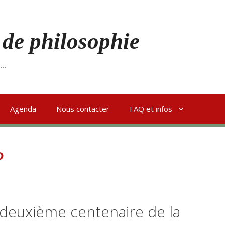
 de philosophie
s…
Agenda
Nous contacter
FAQ et infos
P
euxième centenaire de la