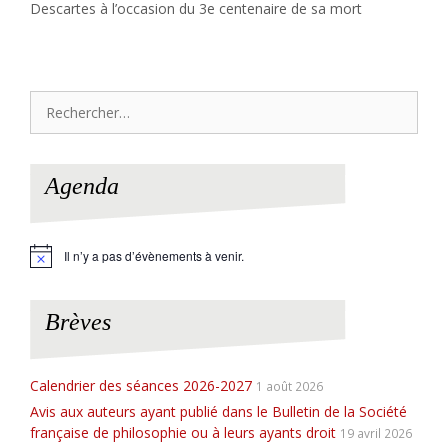
Descartes à l’occasion du 3e centenaire de sa mort
Rechercher :
Agenda
Il n’y a pas d’évènements à venir.
N
o
t
i
Brèves
c
e
Calendrier des séances 2026-2027
1 août 2026
Avis aux auteurs ayant publié dans le Bulletin de la Société
française de philosophie ou à leurs ayants droit
19 avril 2026