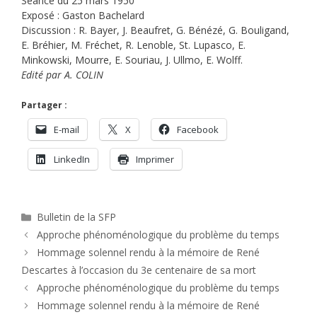
Séance du 25 mars 1950
Exposé : Gaston Bachelard
Discussion : R. Bayer, J. Beaufret, G. Bénézé, G. Bouligand,
E. Bréhier, M. Fréchet, R. Lenoble, St. Lupasco, E.
Minkowski, Mourre, E. Souriau, J. Ullmo, E. Wolff.
Edité par A. COLIN
Partager :
E-mail
X
Facebook
LinkedIn
Imprimer
Catégories
Bulletin de la SFP
Approche phénoménologique du problème du temps
Hommage solennel rendu à la mémoire de René
Descartes à l’occasion du 3e centenaire de sa mort
Approche phénoménologique du problème du temps
Hommage solennel rendu à la mémoire de René