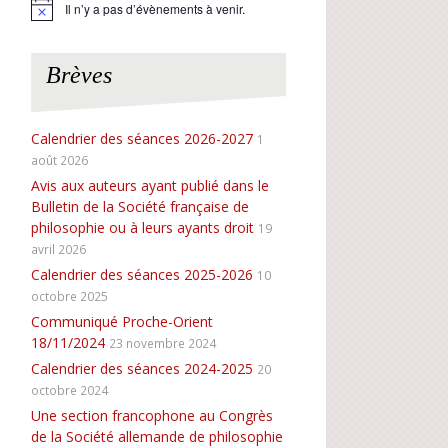
Il n’y a pas d’évènements à venir.
N
o
t
i
Brèves
c
e
Calendrier des séances 2026-2027
1
août 2026
Avis aux auteurs ayant publié dans le
Bulletin de la Société française de
philosophie ou à leurs ayants droit
19
avril 2026
Calendrier des séances 2025-2026
10
octobre 2025
Communiqué Proche-Orient
18/11/2024
23 novembre 2024
Calendrier des séances 2024-2025
20
octobre 2024
Une section francophone au Congrès
de la Société allemande de philosophie