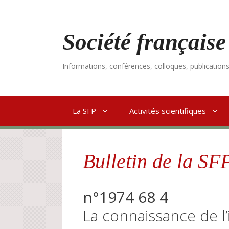
Aller
au
contenu
Société française
Informations, conférences, colloques, publication
La SFP
Activités scientifiques
Bulletin de la SF
n°1974 68 4
La connaissance de l’