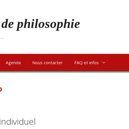
 de philosophie
s…
Agenda
Nous contacter
FAQ et infos
P
individuel