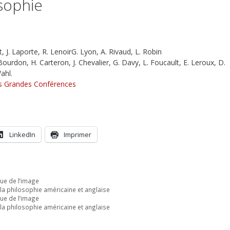
osophie
t, J. Laporte, R. LenoirG. Lyon, A. Rivaud, L. Robin
Bourdon, H. Carteron, J. Chevalier, G. Davy, L. Foucault, E. Leroux, D.
ahl.
des Grandes Conférences
LinkedIn
Imprimer
que de l’image
s la philosophie américaine et anglaise
que de l’image
s la philosophie américaine et anglaise