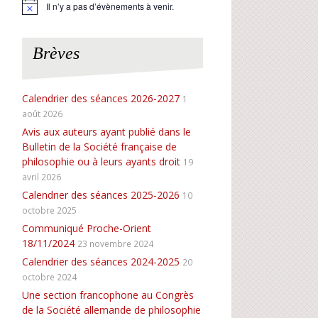
Il n’y a pas d’évènements à venir.
N
o
t
i
Brèves
c
e
Calendrier des séances 2026-2027
1
août 2026
Avis aux auteurs ayant publié dans le
Bulletin de la Société française de
philosophie ou à leurs ayants droit
19
avril 2026
Calendrier des séances 2025-2026
10
octobre 2025
Communiqué Proche-Orient
18/11/2024
23 novembre 2024
Calendrier des séances 2024-2025
20
octobre 2024
Une section francophone au Congrès
de la Société allemande de philosophie