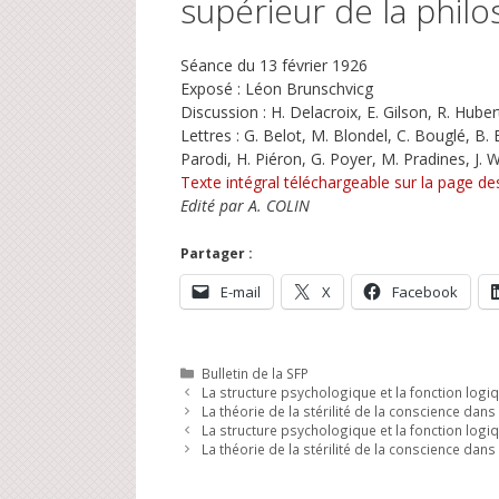
supérieur de la phil
Séance du 13 février 1926
Exposé : Léon Brunschvicg
Discussion : H. Delacroix, E. Gilson, R. Huber
Lettres : G. Belot, M. Blondel, C. Bouglé, B. 
Parodi, H. Piéron, G. Poyer, M. Pradines, J. W
Texte intégral téléchargeable sur la page 
Edité par A. COLIN
Partager :
E-mail
X
Facebook
Catégories
Bulletin de la SFP
La structure psychologique et la fonction logi
La théorie de la stérilité de la conscience dan
La structure psychologique et la fonction logi
La théorie de la stérilité de la conscience dan