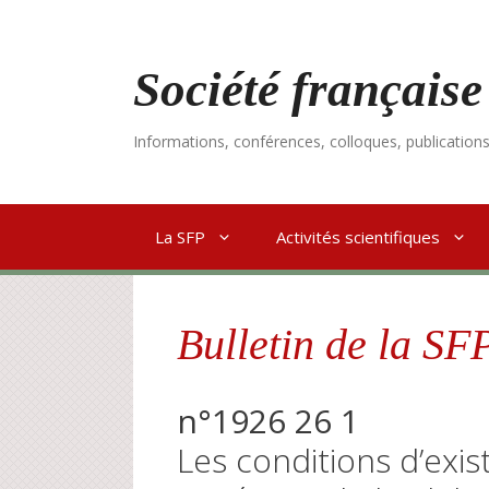
Aller
au
contenu
Société française
Informations, conférences, colloques, publication
La SFP
Activités scientifiques
Bulletin de la SF
n°1926 26 1
Les conditions d’exi