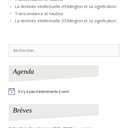
La destinée intellectuelle d’Eddington et sa signification
Transcendance et hauteur
La destinée intellectuelle d’Eddington et sa signification
Rechercher :
Agenda
Il n’y a pas d’évènements à venir.
N
o
t
i
Brèves
c
e