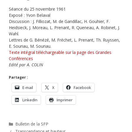
Séance du 25 novembre 1961
Exposé : Yvon Belaval
Discussion : J. Filliozat, M. de Gandillac, H. Gouhier, F.
Heidsieck, J. Moreau, L. Prenant, R. Queneau, A. Robinet, J.
Wahl.
Lettres de G. Bénézé, M. Fréchet, L. Prenant, Th. Ruyssen,
E. Souriau, M. Souriau.
Texte intégral téléchargeable sur la page des Grandes
Conférences
Edité par A. COLIN
Partager :
E-mail
X
Facebook
LinkedIn
Imprimer
Catégories
Bulletin de la SFP
Transcendance et hauteur