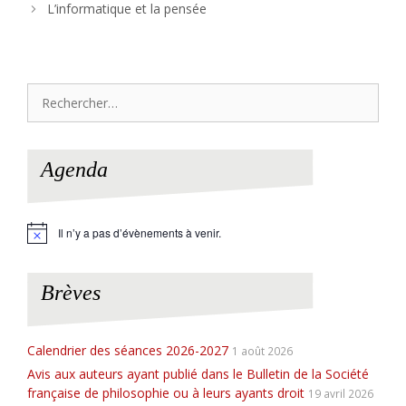
L’informatique et la pensée
Rechercher :
Agenda
Il n’y a pas d’évènements à venir.
N
o
t
i
Brèves
c
e
Calendrier des séances 2026-2027
1 août 2026
Avis aux auteurs ayant publié dans le Bulletin de la Société
française de philosophie ou à leurs ayants droit
19 avril 2026