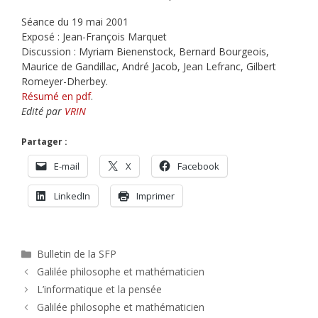
Séance du 19 mai 2001
Exposé : Jean-François Marquet
Discussion : Myriam Bienenstock, Bernard Bourgeois,
Maurice de Gandillac, André Jacob, Jean Lefranc, Gilbert
Romeyer-Dherbey.
Résumé en pdf
.
Edité par
VRIN
Partager :
E-mail
X
Facebook
LinkedIn
Imprimer
Catégories
Bulletin de la SFP
Galilée philosophe et mathématicien
L’informatique et la pensée
Galilée philosophe et mathématicien