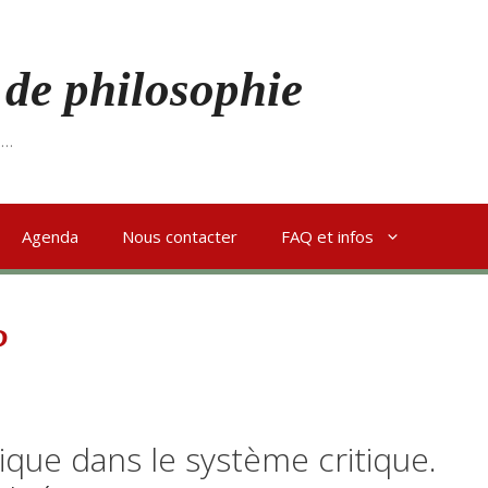
 de philosophie
s…
Agenda
Nous contacter
FAQ et infos
P
que dans le système critique.