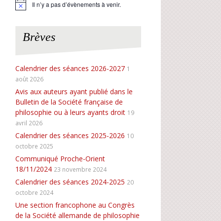
Il n’y a pas d’évènements à venir.
N
o
t
i
Brèves
c
e
Calendrier des séances 2026-2027
1
août 2026
Avis aux auteurs ayant publié dans le
Bulletin de la Société française de
philosophie ou à leurs ayants droit
19
avril 2026
Calendrier des séances 2025-2026
10
octobre 2025
Communiqué Proche-Orient
18/11/2024
23 novembre 2024
Calendrier des séances 2024-2025
20
octobre 2024
Une section francophone au Congrès
de la Société allemande de philosophie