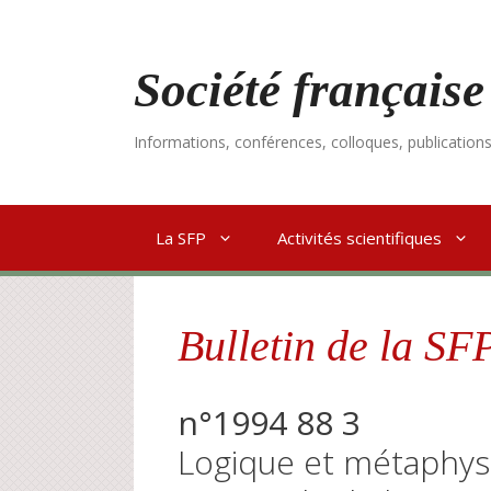
Aller
au
contenu
Société française
Informations, conférences, colloques, publication
La SFP
Activités scientifiques
Bulletin de la SF
n°1994 88 3
Logique et métaphysi