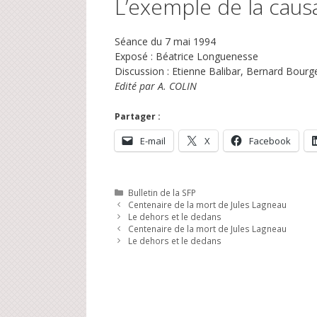
L’exemple de la causa
Séance du 7 mai 1994
Exposé : Béatrice Longuenesse
Discussion : Etienne Balibar, Bernard Bourg
Edité par A. COLIN
Partager :
E-mail
X
Facebook
Catégories
Bulletin de la SFP
Centenaire de la mort de Jules Lagneau
Le dehors et le dedans
Centenaire de la mort de Jules Lagneau
Le dehors et le dedans