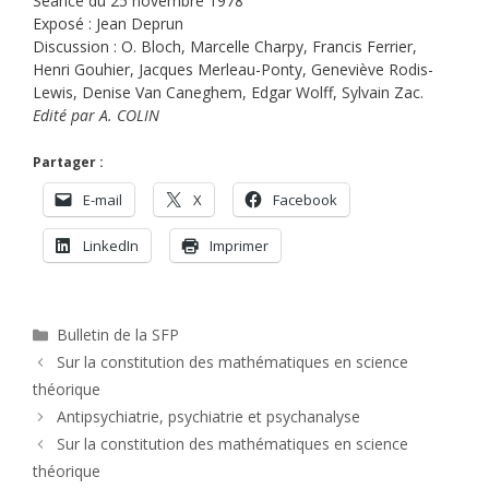
Séance du 25 novembre 1978
Exposé : Jean Deprun
Discussion : O. Bloch, Marcelle Charpy, Francis Ferrier,
Henri Gouhier, Jacques Merleau-Ponty, Geneviève Rodis-
Lewis, Denise Van Caneghem, Edgar Wolff, Sylvain Zac.
Edité par A. COLIN
Partager :
E-mail
X
Facebook
LinkedIn
Imprimer
Catégories
Bulletin de la SFP
Sur la constitution des mathématiques en science
théorique
Antipsychiatrie, psychiatrie et psychanalyse
Sur la constitution des mathématiques en science
théorique