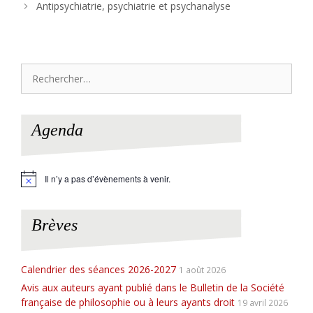
Antipsychiatrie, psychiatrie et psychanalyse
Rechercher :
Agenda
Il n’y a pas d’évènements à venir.
N
o
t
i
Brèves
c
e
Calendrier des séances 2026-2027
1 août 2026
Avis aux auteurs ayant publié dans le Bulletin de la Société
française de philosophie ou à leurs ayants droit
19 avril 2026