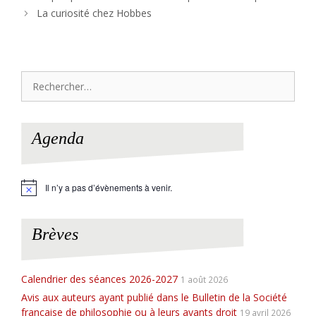
La curiosité chez Hobbes
Rechercher :
Agenda
Il n’y a pas d’évènements à venir.
N
o
t
i
Brèves
c
e
Calendrier des séances 2026-2027
1 août 2026
Avis aux auteurs ayant publié dans le Bulletin de la Société
française de philosophie ou à leurs ayants droit
19 avril 2026