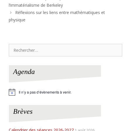
l’immatérialisme de Berkeley
Réflexions sur les liens entre mathématiques et
physique
Rechercher :
Agenda
Il n’y a pas d’évènements à venir.
N
o
t
i
Brèves
c
e
Calendrier des séances 2026-2027
1 août 2026