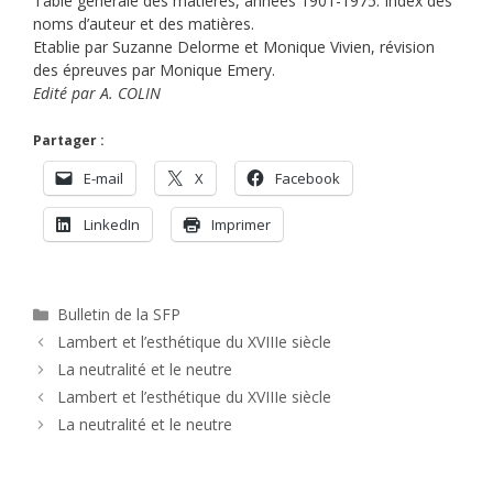
Table générale des matières, années 1901-1975. Index des
noms d’auteur et des matières.
Etablie par Suzanne Delorme et Monique Vivien, révision
des épreuves par Monique Emery.
Edité par A. COLIN
Partager :
E-mail
X
Facebook
LinkedIn
Imprimer
Catégories
Bulletin de la SFP
Lambert et l’esthétique du XVIIIe siècle
La neutralité et le neutre
Lambert et l’esthétique du XVIIIe siècle
La neutralité et le neutre