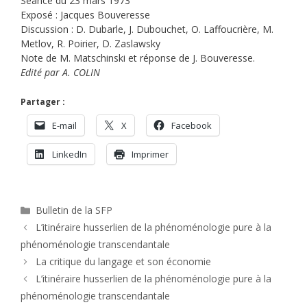
Séance du 23 mars 1973
Exposé : Jacques Bouveresse
Discussion : D. Dubarle, J. Dubouchet, O. Laffoucrière, M.
Metlov, R. Poirier, D. Zaslawsky
Note de M. Matschinski et réponse de J. Bouveresse.
Edité par A. COLIN
Partager :
E-mail
X
Facebook
LinkedIn
Imprimer
Catégories
Bulletin de la SFP
L’itinéraire husserlien de la phénoménologie pure à la
phénoménologie transcendantale
La critique du langage et son économie
L’itinéraire husserlien de la phénoménologie pure à la
phénoménologie transcendantale