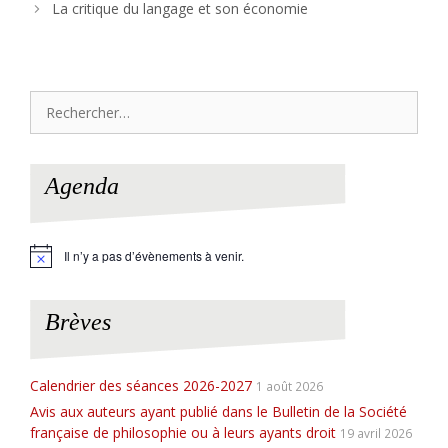
La critique du langage et son économie
Rechercher :
Agenda
Il n’y a pas d’évènements à venir.
N
o
t
i
Brèves
c
e
Calendrier des séances 2026-2027
1 août 2026
Avis aux auteurs ayant publié dans le Bulletin de la Société
française de philosophie ou à leurs ayants droit
19 avril 2026