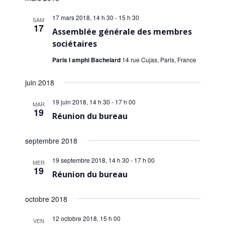
i
.
è
g
n
17 mars 2018, 14 h 30
-
15 h 30
SAM
17
a
e
Assemblée générale des membres
m
sociétaires
t
e
i
Paris I amphi Bachelard
14 rue Cujas, Paris, France
n
o
t
juin 2018
n
19 juin 2018, 14 h 30
-
17 h 00
d
MAR
19
Réunion du bureau
e
v
septembre 2018
u
19 septembre 2018, 14 h 30
-
17 h 00
MER
e
19
Réunion du bureau
s
É
octobre 2018
v
12 octobre 2018, 15 h 00
VEN