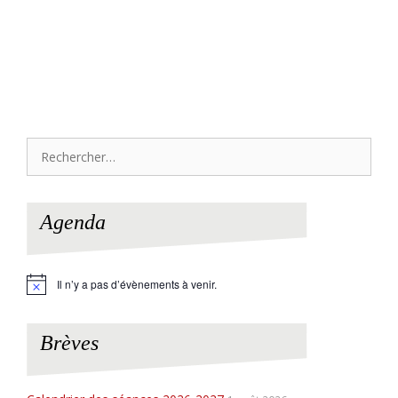
Rechercher :
Agenda
Il n’y a pas d’évènements à venir.
N
o
t
i
Brèves
c
e