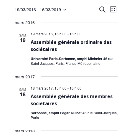
Évènements
R
N
R
19/03/2016
 - 
16/03/2019
L
a
e
S
e
i
c
v
é
mars 2016
s
c
h
l
i
t
e
h
e
19 mars 2016, 15 h 00
-
16 h 00
e
SAM
g
r
19
c
Assemblée générale ordinaire des
e
c
a
t
h
sociétaires
t
r
i
e
i
o
Université Paris-Sorbonne, amphi Michelet
46 rue
c
Saint-Jacques, Paris, France Métropolitaine
o
n
h
n
n
mars 2017
e
e
d
z
e
e
18 mars 2017, 15 h 00
-
16 h 00
u
SAM
v
18
t
n
Assemblée générale des membres
u
e
sociétaires
n
e
d
Sorbonne, amphi Edgar Quinet
46 rue Saint-Jacques,
a
s
a
Paris
É
t
v
e
v
mars 2018