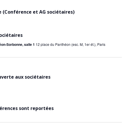
a
è
n
 (Conférence et AG sociétaires)
v
e
i
m
e
g
ociétaires
n
a
t
éon-Sorbonne, salle 1
12 place du Panthéon (esc. M, 1er ét.), Paris
t
i
o
uverte aux sociétaires
n
d
e
férences sont reportées
v