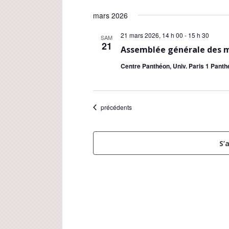
mars 2026
21 mars 2026, 14 h 00
-
15 h 30
SAM
21
Assemblée générale des m
Centre Panthéon, Univ. Paris 1 Panth
Évènements
précédents
S’