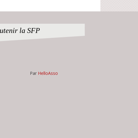
utenir la SFP
Par
HelloAsso