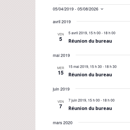
Évènements
05/04/2019
 - 
05/08/2026
S
é
avril 2019
l
e
5 avril 2019, 15 h 00
-
18 h 00
VEN
5
c
Réunion du bureau
t
i
mai 2019
o
n
15 mai 2019, 15 h 30
-
18 h 30
MER
n
15
Réunion du bureau
e
z
u
juin 2019
n
e
7 juin 2019, 15 h 00
-
18 h 00
VEN
7
d
Réunion du bureau
a
t
mars 2020
e