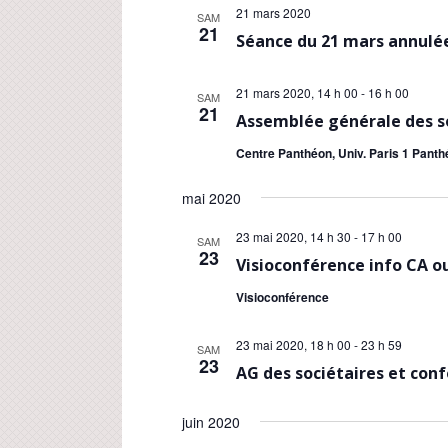
.
21 mars 2020
SAM
21
Séance du 21 mars annulée
21 mars 2020, 14 h 00
-
16 h 00
SAM
21
Assemblée générale des s
Centre Panthéon, Univ. Paris 1 Panth
mai 2020
23 mai 2020, 14 h 30
-
17 h 00
SAM
23
Visioconférence info CA o
Visioconférence
23 mai 2020, 18 h 00
-
23 h 59
SAM
23
AG des sociétaires et con
juin 2020