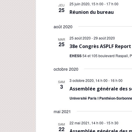
25 juin 2020, 15 h 00
-
17 h 00
JEU
25
Réunion du bureau
août 2020
25 août 2020
-
29 août 2020
MAR
25
38e Congrès ASPLF Report
EHESS
54 et 105 boulevard Raspail, P
octobre 2020
3 octobre 2020, 14 h 00
-
16 h 00
SAM
3
Assemblée générale des s
Université Paris I Panthéon-Sorbonne
mai 2021
22 mai 2021, 14 h 00
-
15 h 30
SAM
22
Assemblée générale des m