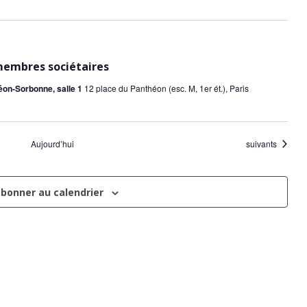
embres sociétaires
éon-Sorbonne, salle 1
12 place du Panthéon (esc. M, 1er ét.), Paris
Évènements
Aujourd’hui
suivants
abonner au calendrier