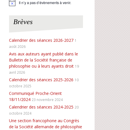
Il n’y a pas d’évènements à venir.
N
o
t
i
Brèves
c
e
Calendrier des séances 2026-2027
1
août 2026
Avis aux auteurs ayant publié dans le
Bulletin de la Société française de
philosophie ou à leurs ayants droit
19
avril 2026
Calendrier des séances 2025-2026
10
octobre 2025
Communiqué Proche-Orient
18/11/2024
23 novembre 2024
Calendrier des séances 2024-2025
20
octobre 2024
Une section francophone au Congrès
de la Société allemande de philosophie