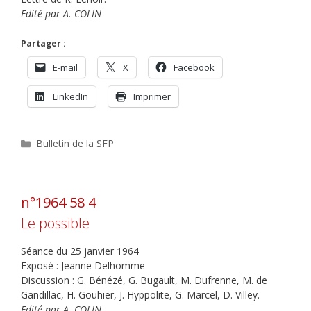
Edité par A. COLIN
Partager :
E-mail
X
Facebook
LinkedIn
Imprimer
Catégories
Bulletin de la SFP
n°1964 58 4
Le possible
Séance du 25 janvier 1964
Exposé : Jeanne Delhomme
Discussion : G. Bénézé, G. Bugault, M. Dufrenne, M. de
Gandillac, H. Gouhier, J. Hyppolite, G. Marcel, D. Villey.
Edité par A. COLIN