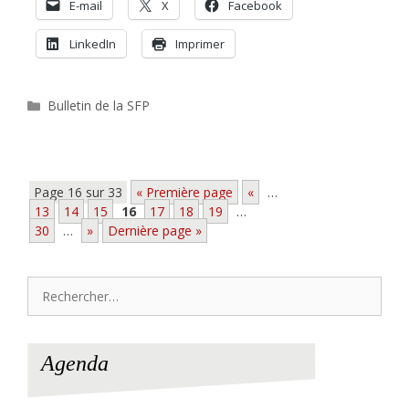
E-mail
X
Facebook
LinkedIn
Imprimer
Catégories
Bulletin de la SFP
Page 16 sur 33
« Première page
«
…
13
14
15
16
17
18
19
…
30
…
»
Dernière page »
Rechercher :
Agenda