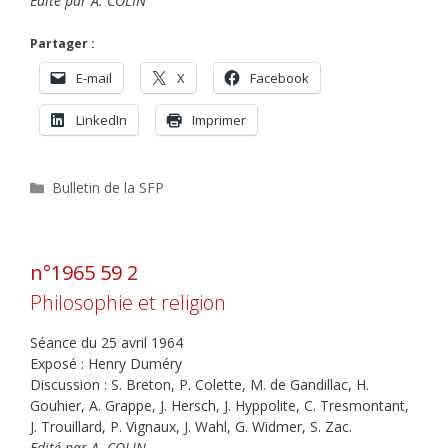
Edité par A. COLIN
Partager :
E-mail
X
Facebook
LinkedIn
Imprimer
Catégories
Bulletin de la SFP
n°1965 59 2
Philosophie et religion
Séance du 25 avril 1964
Exposé : Henry Duméry
Discussion : S. Breton, P. Colette, M. de Gandillac, H.
Gouhier, A. Grappe, J. Hersch, J. Hyppolite, C. Tresmontant,
J. Trouillard, P. Vignaux, J. Wahl, G. Widmer, S. Zac.
Edité par A. COLIN