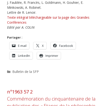
J. Faublée, R. Francès, L. Goldmann, H. Gouhier, E.
Minkowski, A. Robinet.
Lettre de R. Lenoir.
Texte intégral téléchargeable sur la page des Grandes
Conférences
Edité par A. COLIN
Partager :
E-mail
X
Facebook
LinkedIn
Imprimer
Catégories
Bulletin de la SFP
n°1963 57 2
Commémoration du cinquantenaire de la
publication des « Etapes de la philosophie