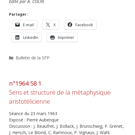
Edité par A. COLIN
Partager :
E-mail
X
Facebook
LinkedIn
Imprimer
Catégories
Bulletin de la SFP
n°1964 58 1
Sens et structure de la métaphysique
aristotélicienne
Séance du 23 mars 1963
Exposé : Pierre Aubenque
Discussion : J. Beaufret, J. Bollack, J. Brunschwig, P. Grenet,
J. Hersch, Le Blond, C. Ramnoux, P. Vignaux, J. Wahl.