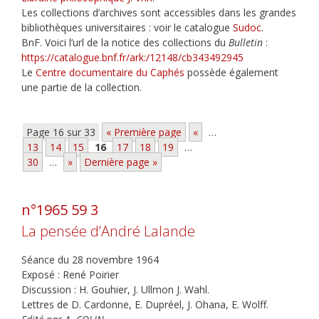
Les collections d’archives sont accessibles dans les grandes
bibliothèques universitaires : voir le catalogue
Sudoc
.
BnF. Voici l’url de la notice des collections du
Bulletin
:
https://catalogue.bnf.fr/ark:/12148/cb343492945
Le
Centre documentaire du Caphés
possède également
une partie de la collection.
Page 16 sur 33
« Première page
«
…
13
14
15
16
17
18
19
…
30
…
»
Dernière page »
n°1965 59 3
La pensée d’André Lalande
Séance du 28 novembre 1964
Exposé : René Poirier
Discussion : H. Gouhier, J. Ullmon J. Wahl.
Lettres de D. Cardonne, E. Dupréel, J. Ohana, E. Wolff.