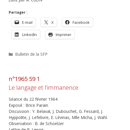
Partager :
E-mail
X
Facebook
LinkedIn
Imprimer
Catégories
Bulletin de la SFP
n°1965 59 1
Le langage et l’immanence
Séance du 22 février 1964
Exposé : Brice Parain
Discussion : Y. Belaval, J. Dubouchet, G. Fessard, J.
Hyppolite, J. Lefebvre, E. Lévinas, Mlle Micha, J. Wahl.
Observation : B. de Schoelzer
Lettre de R. Lenoir.