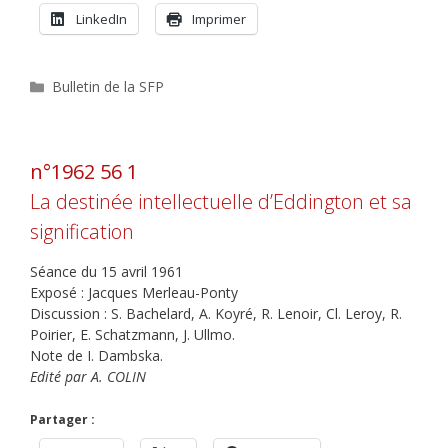
LinkedIn
Imprimer
Catégories
Bulletin de la SFP
n°1962 56 1
La destinée intellectuelle d’Eddington et sa
signification
Séance du 15 avril 1961
Exposé : Jacques Merleau-Ponty
Discussion : S. Bachelard, A. Koyré, R. Lenoir, Cl. Leroy, R.
Poirier, E. Schatzmann, J. Ullmo.
Note de I. Dambska.
Edité par A. COLIN
Partager :