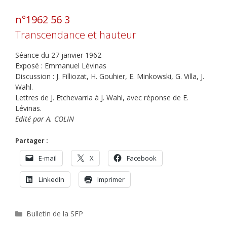
n°1962 56 3
Transcendance et hauteur
Séance du 27 janvier 1962
Exposé : Emmanuel Lévinas
Discussion : J. Filliozat, H. Gouhier, E. Minkowski, G. Villa, J.
Wahl.
Lettres de J. Etchevarria à J. Wahl, avec réponse de E.
Lévinas.
Edité par A. COLIN
Partager :
E-mail
X
Facebook
LinkedIn
Imprimer
Catégories
Bulletin de la SFP