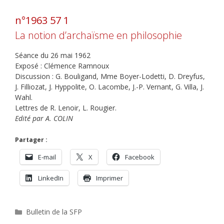
n°1963 57 1
La notion d’archaïsme en philosophie
Séance du 26 mai 1962
Exposé : Clémence Ramnoux
Discussion : G. Bouligand, Mme Boyer-Lodetti, D. Dreyfus,
J. Filliozat, J. Hyppolite, O. Lacombe, J.-P. Vernant, G. Villa, J.
Wahl.
Lettres de R. Lenoir, L. Rougier.
Edité par A. COLIN
Partager :
E-mail
X
Facebook
LinkedIn
Imprimer
Catégories
Bulletin de la SFP