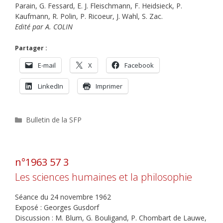
Parain, G. Fessard, E. J. Fleischmann, F. Heidsieck, P.
Kaufmann, R. Polin, P. Ricoeur, J. Wahl, S. Zac.
Edité par A. COLIN
Partager :
E-mail
X
Facebook
LinkedIn
Imprimer
Catégories
Bulletin de la SFP
n°1963 57 3
Les sciences humaines et la philosophie
Séance du 24 novembre 1962
Exposé : Georges Gusdorf
Discussion : M. Blum, G. Bouligand, P. Chombart de Lauwe,