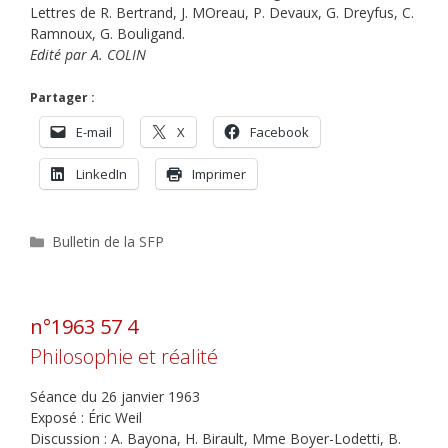
Lettres de R. Bertrand, J. MOreau, P. Devaux, G. Dreyfus, C.
Ramnoux, G. Bouligand.
Edité par A. COLIN
Partager :
E-mail
X
Facebook
LinkedIn
Imprimer
Catégories
Bulletin de la SFP
n°1963 57 4
Philosophie et réalité
Séance du 26 janvier 1963
Exposé : Éric Weil
Discussion : A. Bayona, H. Birault, Mme Boyer-Lodetti, B.