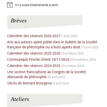
Il n’y a pas d’évènements à venir.
N
o
t
i
Brèves
c
e
Calendrier des séances 2026-2027
1 août 2026
Avis aux auteurs ayant publié dans le Bulletin de la Société
française de philosophie ou à leurs ayants droit
19 avril 2026
Calendrier des séances 2025-2026
10 octobre 2025
Communiqué Proche-Orient 18/11/2024
23 novembre 2024
Calendrier des séances 2024-2025
20 octobre 2024
Une section francophone au Congrès de la Société
allemande de philosophie
20 avril 2024
Décès de Bernard Bourgeois
9 avril 2024
Ateliers