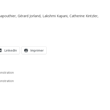
pouthier, Gérard Jorland, Lakshmi Kapani, Catherine Kintzler,
LinkedIn
Imprimer
onstration
onstration