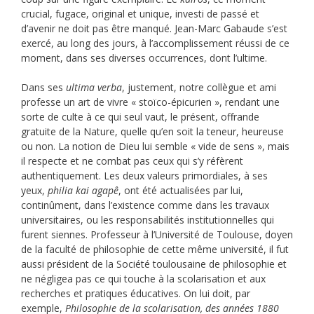
crucial, fugace, original et unique, investi de passé et
d’avenir ne doit pas être manqué. Jean-Marc Gabaude s’est
exercé, au long des jours, à l’accomplissement réussi de ce
moment, dans ses diverses occurrences, dont l’ultime.
Dans ses
ultima verba
, justement, notre collègue et ami
professe un art de vivre « stoïco-épicurien », rendant une
sorte de culte à ce qui seul vaut, le présent, offrande
gratuite de la Nature, quelle qu’en soit la teneur, heureuse
ou non. La notion de Dieu lui semble « vide de sens », mais
il respecte et ne combat pas ceux qui s’y réfèrent
authentiquement. Les deux valeurs primordiales, à ses
yeux,
philia kai agapê
, ont été actualisées par lui,
continûment, dans l’existence comme dans les travaux
universitaires, ou les responsabilités institutionnelles qui
furent siennes. Professeur à l’Université de Toulouse, doyen
de la faculté de philosophie de cette même université, il fut
aussi président de la Société toulousaine de philosophie et
ne négligea pas ce qui touche à la scolarisation et aux
recherches et pratiques éducatives. On lui doit, par
exemple,
Philosophie de la scolarisation, des années 1880