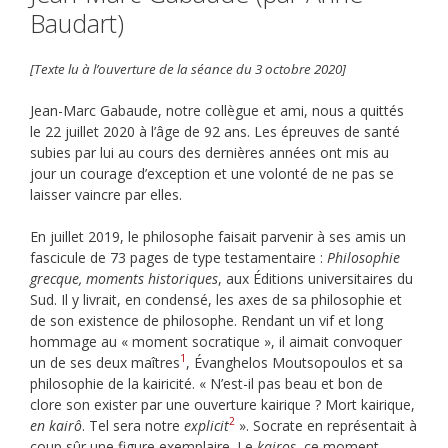
Baudart)
[Texte lu à l’ouverture de la séance du 3 octobre 2020]
Jean-Marc Gabaude, notre collègue et ami, nous a quittés
le 22 juillet 2020 à l’âge de 92 ans. Les épreuves de santé
subies par lui au cours des dernières années ont mis au
jour un courage d’exception et une volonté de ne pas se
laisser vaincre par elles.
En juillet 2019, le philosophe faisait parvenir à ses amis un
fascicule de 73 pages de type testamentaire :
Philosophie
grecque, moments historiques
, aux Éditions universitaires du
Sud. Il y livrait, en condensé, les axes de sa philosophie et
de son existence de philosophe. Rendant un vif et long
hommage au « moment socratique », il aimait convoquer
1
un de ses deux maîtres
, Évanghelos Moutsopoulos et sa
philosophie de la kairicité. « N’est-il pas beau et bon de
clore son exister par une ouverture kairique ? Mort kairique,
2
en kairô
. Tel sera notre
explicit
». Socrate en représentait à
coup sûr une figure exemplaire. Le
kairos
, ce moment