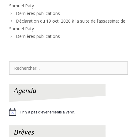
Samuel Paty
Dernières publications
Déclaration du 19 oct. 2020 à la suite de l’assassinat de
Samuel Paty
Dernières publications
Rechercher :
Agenda
Il n’y a pas d’évènements à venir.
N
o
t
i
Brèves
c