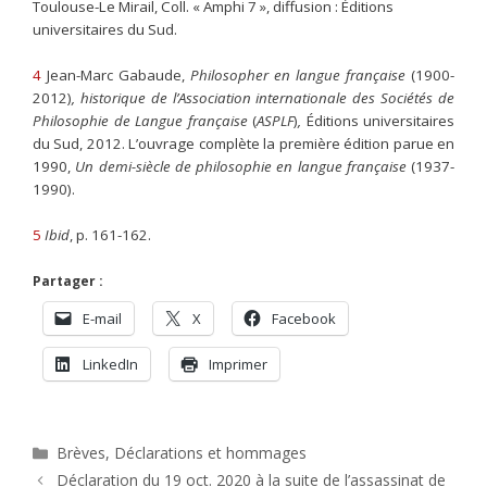
Toulouse-Le Mirail, Coll. « Amphi 7 », diffusion : Éditions
universitaires du Sud.
4
Jean-Marc Gabaude,
Philosopher en langue française
(1900-
2012)
,
historique de l’Association internationale des Sociétés
de
Philosophie de Langue française
(
ASPLF
)
,
Éditions universitaires
du Sud, 2012. L’ouvrage complète la première édition parue en
1990,
Un demi-siècle de philosophie en langue française
(1937-
1990).
5
Ibid
, p. 161-162.
Partager :
E-mail
X
Facebook
LinkedIn
Imprimer
Catégories
Brèves
,
Déclarations et hommages
Déclaration du 19 oct. 2020 à la suite de l’assassinat de