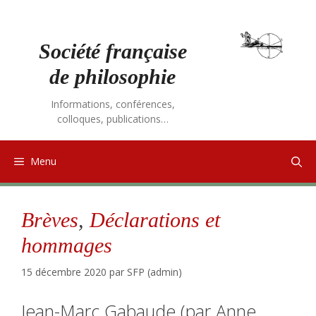
Aller
au
contenu
Société française
de philosophie
Informations, conférences,
colloques, publications…
Menu
Brèves
,
Déclarations et
hommages
15 décembre 2020
par
SFP (admin)
Jean-Marc Gabaude (par Anne