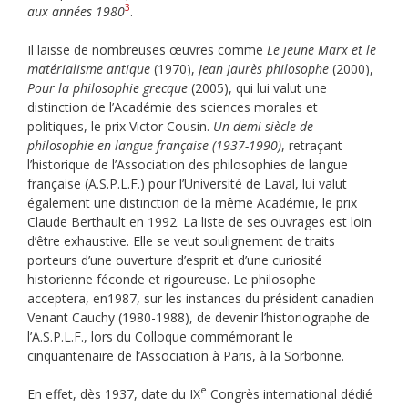
3
aux années 1980
.
Il laisse de nombreuses œuvres comme
Le jeune Marx et le
matérialisme antique
(1970),
Jean Jaurès philosophe
(2000),
Pour la philosophie grecque
(2005), qui lui valut une
distinction de l’Académie des sciences morales et
politiques, le prix Victor Cousin.
Un demi-siècle de
philosophie en langue française (1937-1990)
, retraçant
l’historique de l’Association des philosophies de langue
française (A.S.P.L.F.) pour l’Université de Laval, lui valut
également une distinction de la même Académie, le prix
Claude Berthault en 1992. La liste de ses ouvrages est loin
d’être exhaustive. Elle se veut soulignement de traits
porteurs d’une ouverture d’esprit et d’une curiosité
historienne féconde et rigoureuse. Le philosophe
acceptera, en1987, sur les instances du président canadien
Venant Cauchy (1980-1988), de devenir l’historiographe de
l’A.S.P.L.F., lors du Colloque commémorant le
cinquantenaire de l’Association à Paris, à la Sorbonne.
e
En effet, dès 1937, date du IX
Congrès international dédié