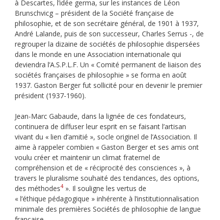
à Descartes, l’idée germa, sur les instances de Léon
Brunschvicg – président de la Société française de
philosophie, et de son secrétaire général, de 1901 à 1937,
André Lalande, puis de son successeur, Charles Serrus -, de
regrouper la dizaine de sociétés de philosophie dispersées
dans le monde en une Association internationale qui
deviendra l’A.S.P.L.F. Un « Comité permanent de liaison des
sociétés françaises de philosophie » se forma en août
1937. Gaston Berger fut sollicité pour en devenir le premier
président (1937-1960).
Jean-Marc Gabaude, dans la lignée de ces fondateurs,
continuera de diffuser leur esprit en se faisant l’artisan
vivant du « lien d’amitié », socle originel de l’Association. Il
aime à rappeler combien « Gaston Berger et ses amis ont
voulu créer et maintenir un climat fraternel de
compréhension et de « réciprocité des consciences », à
travers le pluralisme souhaité des tendances, des options,
4
des méthodes
». Il souligne les vertus de
« l’éthique pédagogique » inhérente à l’institutionnalisation
minimale des premières Sociétés de philosophie de langue
française.