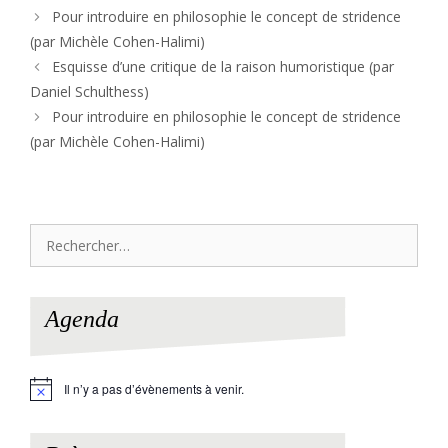
Pour introduire en philosophie le concept de stridence
(par Michèle Cohen-Halimi)
Esquisse d’une critique de la raison humoristique (par
Daniel Schulthess)
Pour introduire en philosophie le concept de stridence
(par Michèle Cohen-Halimi)
Rechercher :
Agenda
Il n’y a pas d’évènements à venir.
N
o
t
i