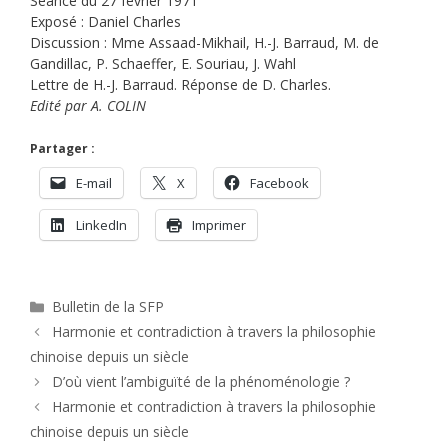
Séance du 27 février 1971
Exposé : Daniel Charles
Discussion : Mme Assaad-Mikhail, H.-J. Barraud, M. de
Gandillac, P. Schaeffer, E. Souriau, J. Wahl
Lettre de H.-J. Barraud. Réponse de D. Charles.
Edité par A. COLIN
Partager :
E-mail
X
Facebook
LinkedIn
Imprimer
Catégories
Bulletin de la SFP
Harmonie et contradiction à travers la philosophie
chinoise depuis un siècle
D’où vient l’ambiguïté de la phénoménologie ?
Harmonie et contradiction à travers la philosophie
chinoise depuis un siècle