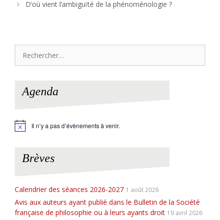
D’où vient l’ambiguïté de la phénoménologie ?
Rechercher :
Agenda
Il n’y a pas d’évènements à venir.
N
o
t
i
Brèves
c
e
Calendrier des séances 2026-2027
1 août 2026
Avis aux auteurs ayant publié dans le Bulletin de la Société
française de philosophie ou à leurs ayants droit
19 avril 2026