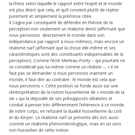
la thèse selon laquelle le rapport entre l’esprit et le monde
est plus direct que cela, et qu’il convient plutôt de rejeter
purement et simplement la prémisse citée.
Il s’agira par conséquent de défendre en théorie de la
perception non seulement un réalisme direct (affirmant que
nous percevons directement le monde dans son
indépendance par rapport à nous-mêmes), mais encore un
réalisme naïf (affirmant que la chose elle-même et ses
caractéristiques sont des constituants indispensables de la
perception). Comme l’écrit Merleau-Ponty – qui pourtant ne
se considérait pas lui-même comme un réaliste –, « il ne
faut pas se demander si nous percevons vraiment un
monde, il faut dire au contraire : le monde est cela que
nous percevons ». Cette position se fonde aussi sur une
réinterprétation de la notion husserlienne de « monde de la
vie » qui la dépouille de ses présupposés idéalistes et
conduit à penser très différemment l’inhérence à ce monde
de notre corps, en refusant la dualité husserlienne du
Leib
et du
Körper
. Le réalisme naïf se présente dès lors aussi
comme un réalisme phénoménologique, mais en un sens
non husserlien de cette notion.