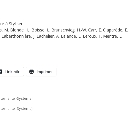
ré à Styliser
, M. Blondel, L. Boisse, L. Brunschvicg, H.-W. Carr, E. Claparède, E.
 Laberthonnière, J. Lachelier, A. Lalande, E. Leroux, F. Mentré, L.
LinkedIn
Imprimer
lternante -Système)
lternante -Système)