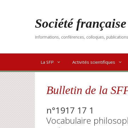
Aller
au
contenu
Société française
Informations, conférences, colloques, publication
La SFP
Activités scientifiques
Bulletin de la SF
n°1917 17 1
Vocabulaire philosoph