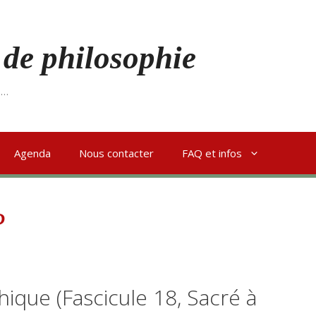
 de philosophie
s…
Agenda
Nous contacter
FAQ et infos
P
ique (Fascicule 18, Sacré à