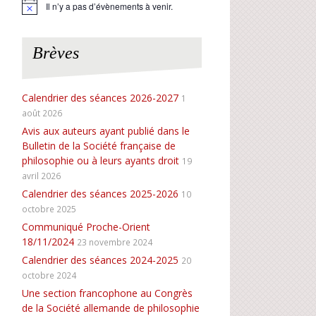
Il n’y a pas d’évènements à venir.
N
o
t
i
Brèves
c
e
Calendrier des séances 2026-2027
1
août 2026
Avis aux auteurs ayant publié dans le
Bulletin de la Société française de
philosophie ou à leurs ayants droit
19
avril 2026
Calendrier des séances 2025-2026
10
octobre 2025
Communiqué Proche-Orient
18/11/2024
23 novembre 2024
Calendrier des séances 2024-2025
20
octobre 2024
Une section francophone au Congrès
de la Société allemande de philosophie