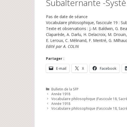
Subalternante -Syst
Pas de date de séance
Vocabulaire philosophique, fascicule 19 : S
Texte et observations : J.-M. Baldwin, G. Bea
Claparède, A. Darlu, H. Delacroix, M. Drouin
E. Leroux, C. Mélinand, F. Mentré, G. Milhau
Edité par A. COLIN
Partager :
E-mail
X
Facebook
Catégories
Bulletin de la SFP
Année 1918
Vocabulaire philosophique (Fascicule 18, Sacré 
Année 1918
Vocabulaire philosophique (Fascicule 18, Sacré 