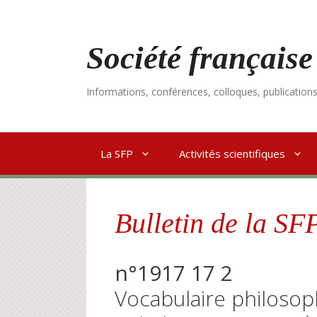
Aller
au
contenu
Société française
Informations, conférences, colloques, publication
La SFP
Activités scientifiques
Bulletin de la SF
n°1917 17 2
Vocabulaire philosoph