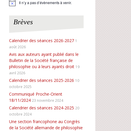
Il n’y a pas d’évènements à venir.
N
o
t
i
Brèves
c
e
Calendrier des séances 2026-2027
1
août 2026
Avis aux auteurs ayant publié dans le
Bulletin de la Société française de
philosophie ou à leurs ayants droit
19
avril 2026
Calendrier des séances 2025-2026
10
octobre 2025
Communiqué Proche-Orient
18/11/2024
23 novembre 2024
Calendrier des séances 2024-2025
20
octobre 2024
Une section francophone au Congrès
de la Société allemande de philosophie