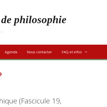
 de philosophie
s…
Agenda
Nous contacter
FAQ et infos
P
ique (Fascicule 19,