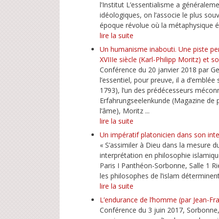
l’Institut L’essentialisme a générale
idéologiques, on l’associe le plus sou
époque révolue où la métaphysique ét
lire la suite
Un humanisme inabouti. Une piste perd
XVIIIe siècle (Karl-Philipp Moritz) et
Conférence du 20 janvier 2018 par G
l’essentiel, pour preuve, il a d’emblé
1793), l’un des prédécesseurs mécon
Erfahrungseelenkunde (Magazine de p
l’âme), Moritz ...
lire la suite
Un impératif platonicien dans son inte
« S’assimiler à Dieu dans la mesure du
interprétation en philosophie islami
Paris I Panthéon-Sorbonne, Salle 1 Rie
les philosophes de l’islam déterminent 
lire la suite
L’endurance de l’homme (par Jean-Fr
Conférence du 3 juin 2017, Sorbonne,