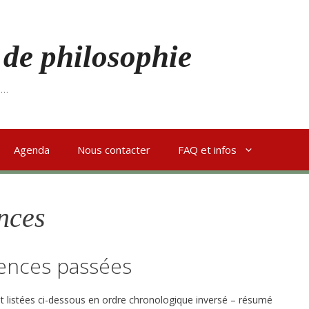
 de philosophie
s…
Agenda
Nous contacter
FAQ et infos
nces
ences passées
 listées ci-dessous en ordre chronologique inversé – résumé