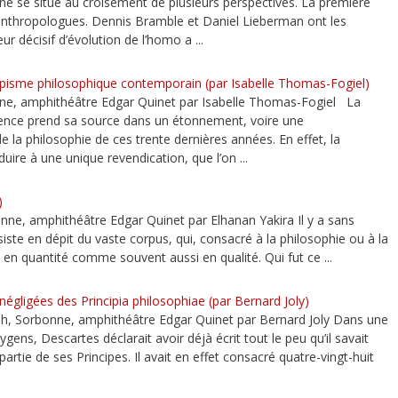
ne se situe au croisement de plusieurs perspectives. La première
anthropologues. Dennis Bramble et Daniel Lieberman ont les
r décisif d’évolution de l’homo a ...
tropisme philosophique contemporain (par Isabelle Thomas-Fogiel)
ne, amphithéâtre Edgar Quinet par Isabelle Thomas-Fogiel La
rence prend sa source dans un étonnement, voire une
de la philosophie de ces trente dernières années. En effet, la
uire à une unique revendication, que l’on ...
)
nne, amphithéâtre Edgar Quinet par Elhanan Yakira Il y a sans
iste en dépit du vaste corpus, qui, consacré à la philosophie ou à la
 en quantité comme souvent aussi en qualité. Qui fut ce ...
égligées des Principia philosophiae (par Bernard Joly)
, Sorbonne, amphithéâtre Edgar Quinet par Bernard Joly Dans une
gens, Descartes déclarait avoir déjà écrit tout le peu qu’il savait
artie de ses Principes. Il avait en effet consacré quatre-vingt-huit