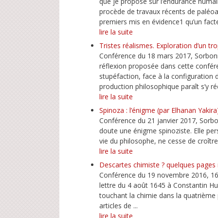
que je propose sur l’endurance humai
procède de travaux récents de paléo
premiers mis en évidence1 qu’un facteu
lire la suite
Tristes réalismes. Exploration d’un 
Conférence du 18 mars 2017, Sorbon
réflexion proposée dans cette confé
stupéfaction, face à la configuration 
production philosophique paraît s’y réd
lire la suite
Spinoza : l’énigme (par Elhanan Yakira
Conférence du 21 janvier 2017, Sorbo
doute une énigme spinoziste. Elle pers
vie du philosophe, ne cesse de croître
lire la suite
Descartes chimiste ? quelques pages n
Conférence du 19 novembre 2016, 16h
lettre du 4 août 1645 à Constantin Huy
touchant la chimie dans la quatrième p
articles de ...
lire la suite