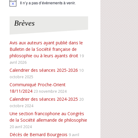
Il n’y a pas d’évènements à venir.
N
o
t
i
Brèves
c
e
Avis aux auteurs ayant publié dans le
Bulletin de la Société française de
philosophie ou à leurs ayants droit
19
avril 2026
Calendrier des séances 2025-2026
10
octobre 2025
Communiqué Proche-Orient
18/11/2024
23 novembre 2024
Calendrier des séances 2024-2025
20
octobre 2024
Une section francophone au Congrès
de la Société allemande de philosophie
20 avril 2024
Décès de Bernard Bourgeois
9 avril