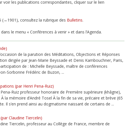
r voir les publications correspondantes, cliquer sur le lien
5 (→1901), consultez la rubrique des
Bulletins
.
dans le menu « Conférences à venir » et dans l’Agenda.
nde)
occasion de la parution des Méditations, Objections et Réponses
dition dirigée par Jean-Marie Beyssade et Denis Kambouchner, Paris,
participation de : Michelle Beyssade, maître de conférences
héon-Sorbonne Frédéric de Buzon, ...
ipations (par Henri Pena-Ruiz)
Pena-Ruiz professeur honoraire de Première supérieure (khâgne),
 À la mémoire d’André Tosel À la fin de sa vie, précaire et brève (65
e. Il s’en prend ainsi au dogmatisme naissant de certains de ...
(par Claudine Tiercelin)
dine Tiercelin, professeur au Collège de France, membre de