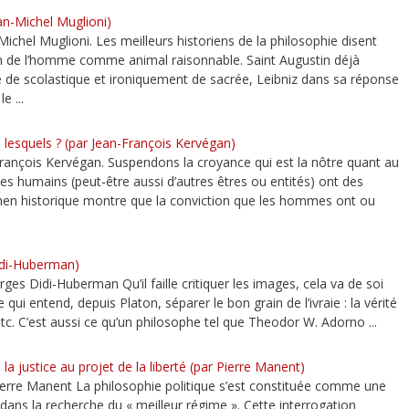
ean-Michel Muglioni)
chel Muglioni. Les meilleurs historiens de la philosophie disent
tion de l’homme comme animal raisonnable. Saint Augustin déjà
fie de scolastique et ironiquement de sacrée, Leibniz dans sa réponse
e ...
 lesquels ? (par Jean-François Kervégan)
François Kervégan. Suspendons la croyance qui est la nôtre quant au
upes humains (peut-être aussi d’autres êtres ou entités) ont des
men historique montre que la conviction que les hommes ont ou
Didi-Huberman)
s Didi-Huberman Qu’il faille critiquer les images, cela va de soi
qui entend, depuis Platon, séparer le bon grain de l’ivraie : la vérité
, etc. C’est aussi ce qu’un philosophe tel que Theodor W. Adorno ...
 la justice au projet de la liberté (par Pierre Manent)
ierre Manent La philosophie politique s’est constituée comme une
t dans la recherche du « meilleur régime ». Cette interrogation