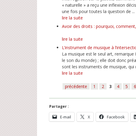
« naturelle » a reçu une inflexion déc
une fois pour toutes la question de ...
lire la suite
Avoir des droits : pourquoi, comment,
lire la suite
L’instrument de musique à l’intersecti
La musique est le seul art, remarque H
le son du monde) ; elle doit donc pré
sont les instruments de musique, qui 
lire la suite
précédente
1
2
3
4
5
Partager :
E-mail
X
Facebook