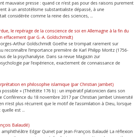
ment mauvaise presse : quand ce n’est pas pour des raisons purement
vent à un aristotélisme substantialiste dépassé, à une
ait considérée comme la reine des sciences, ...
ue, le repérage de la conscience de soi en Allemagne à la fin du
 son effacement (par G.-A. Goldschmidt)
eorges-Arthur Goldschmidt Goethe se trompait rarement sur
e su reconnaître l’importance première de Karl Philipp Moritz (1756-
nus de la psychanalyse. Dans sa revue Magazin zur
sychologie par l’expérience, exactement de connaissance de
rprétation en philosophie islamique (par Christian Jambet)
 possible » (Théétète 176 b) : un impératif platonicien dans son
que Conférence du 18 novembre 2017 par Christian Jambet Université
n n’est plus récurrent que le motif de l’assimilation à Dieu, lorsque
quelle est ...
ançois Balaudé)
 amphithéâtre Edgar Quinet par Jean-François Balaudé La réflexion