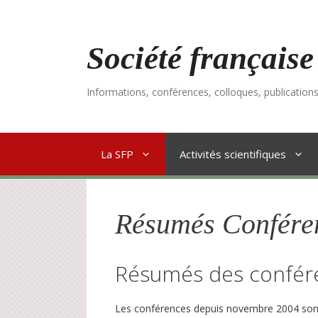
Aller
au
contenu
Société française
Informations, conférences, colloques, publication
La SFP
Activités scientifiques
Résumés Confére
Résumés des confér
Les conférences depuis novembre 2004 sont