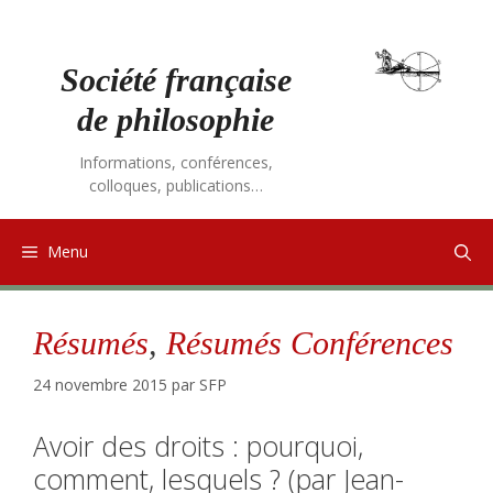
Aller
au
contenu
Société française
de philosophie
Informations, conférences,
colloques, publications…
Menu
Résumés
,
Résumés Conférences
24 novembre 2015
par
SFP
Avoir des droits : pourquoi,
comment, lesquels ? (par Jean-