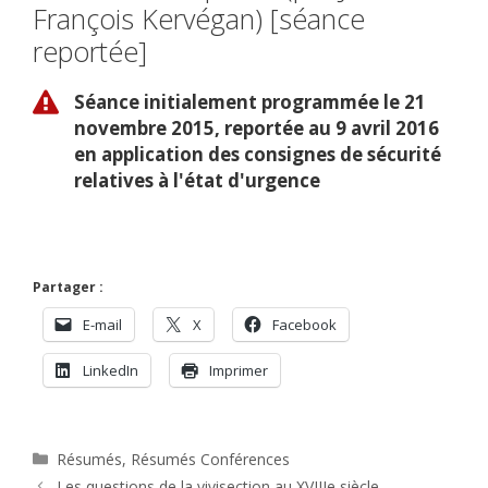
François Kervégan) [séance
reportée]
Séance initialement programmée le 21
novembre 2015, reportée au 9 avril 2016
en application des consignes de sécurité
relatives à l'état d'urgence
Partager :
E-mail
X
Facebook
LinkedIn
Imprimer
Catégories
Résumés
,
Résumés Conférences
Les questions de la vivisection au XVIIIe siècle