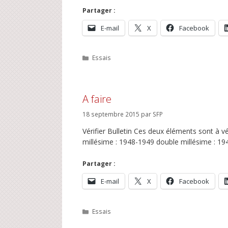
Partager :
E-mail
X
Facebook
Catégories
Essais
A faire
18 septembre 2015
par
SFP
Vérifier Bulletin Ces deux éléments sont à v
millésime : 1948-1949 double millésime : 1
Partager :
E-mail
X
Facebook
Catégories
Essais