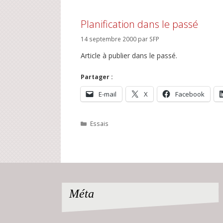
Planification dans le passé
14 septembre 2000
par
SFP
Article à publier dans le passé.
Partager :
E-mail
X
Facebook
Catégories
Essais
Méta