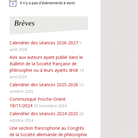
Il n’y a pas d’évènements à venir.
N
o
t
i
Brèves
c
e
Calendrier des séances 2026-2027
1
août 2026
Avis aux auteurs ayant publié dans le
Bulletin de la Société française de
philosophie ou à leurs ayants droit
19
avril 2026
Calendrier des séances 2025-2026
10
octobre 2025
Communiqué Proche-Orient
18/11/2024
23 novembre 2024
Calendrier des séances 2024-2025
20
octobre 2024
Une section francophone au Congrès
de la Société allemande de philosophie