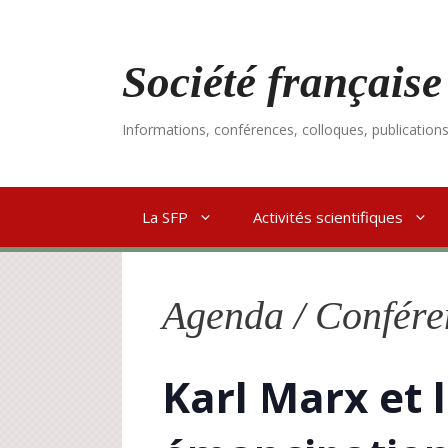
Aller
au
contenu
Société française
Informations, conférences, colloques, publication
La SFP
Activités scientifiques
Agenda / Confére
Karl Marx et 