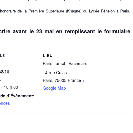
 honoraire de la Première Supérieure (Khâgne) du Lycée Fénelon à Paris,
scrire avant le 23 mai en remplissant le
formulaire
LS
LIEU
Paris I amphi Bachelard
 2018
14 rue Cujas
:
Paris
,
75005
France
+
 - 18 h 00
Google Map
rie d’Évènement:
ences