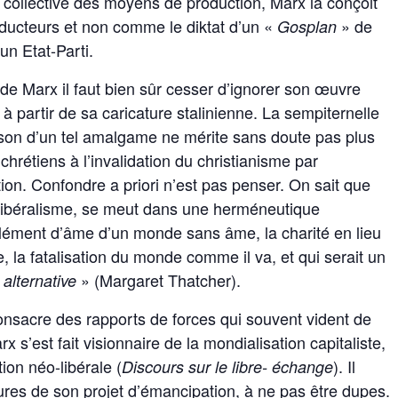
n collective des moyens de production, Marx la conçoit
ducteurs et non comme le diktat d’un «
» de
Gosplan
un Etat-Parti.
 de Marx il faut bien sûr cesser d’ignorer son œuvre
 à partir de sa caricature stalinienne. La sempiternelle
aison d’un tel amalgame ne mérite sans doute pas plus
chrétiens à l’invalidation du christianisme par
tion. Confondre a priori n’est pas penser. On sait que
o-libéralisme, se meut dans une herméneutique
pplément d’âme d’un monde sans âme, la charité en lieu
ve, la fatalisation du monde comme il va, et qui serait un
» (Margaret Thatcher).
 alternative
onsacre des rapports de forces qui souvent vident de
x s’est fait visionnaire de la mondialisation capitaliste,
on néo-libérale (
). Il
Discours sur le libre- échange
tures de son projet d’émancipation, à ne pas être dupes.