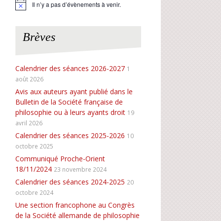
Il n’y a pas d’évènements à venir.
N
o
t
i
Brèves
c
e
Calendrier des séances 2026-2027
1
août 2026
Avis aux auteurs ayant publié dans le
Bulletin de la Société française de
philosophie ou à leurs ayants droit
19
avril 2026
Calendrier des séances 2025-2026
10
octobre 2025
Communiqué Proche-Orient
18/11/2024
23 novembre 2024
Calendrier des séances 2024-2025
20
octobre 2024
Une section francophone au Congrès
de la Société allemande de philosophie