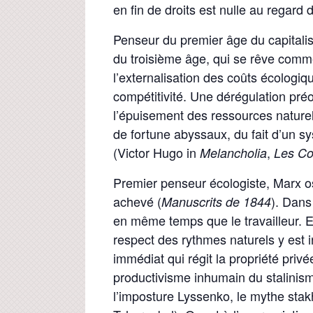
en fin de droits est nulle au regard
Penseur du premier âge du capitali
du troisième âge, qui se rêve comm
l’externalisation des coûts écologiq
compétitivité. Une dérégulation pré
l’épuisement des ressources nature
de fortune abyssaux, du fait d’un sy
(Victor Hugo in
,
Melancholia
L
es Co
Premier penseur écologiste, Marx o
achevé (
). Dan
Manuscrits de 1844
en même temps que le travailleur. Et 
respect des rythmes naturels y est i
immédiat qui régit la propriété priv
productivisme inhumain du stalinism
l’imposture Lyssenko, le mythe stakh