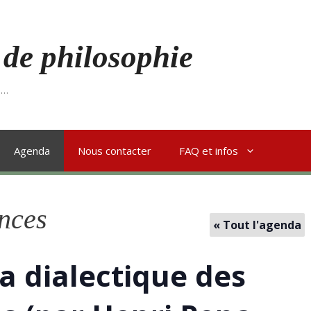
 de philosophie
s…
Agenda
Nous contacter
FAQ et infos
nces
« Tout l'agenda
la dialectique des