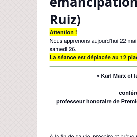
émancipation
Ruiz)
Attention !
Nous apprenons aujourd’hui 22 mai
samedi 26.
La séance est déplacée au 12 pla
« Karl Marx et 
confér
professeur honoraire de Premi
À la fin de sa vie, précaire et brève