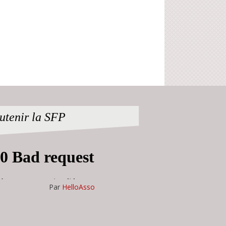
utenir la SFP
Par
HelloAsso