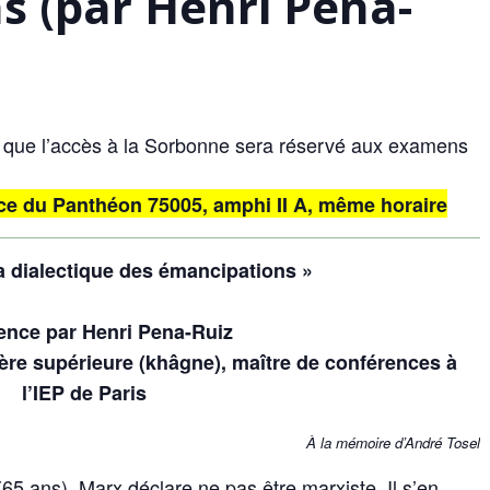
s (par Henri Pena-
 que l’accès à la Sorbonne sera réservé aux examens
ce du Panthéon 75005, amphi II A, même horaire
la dialectique des émancipations »
ence par Henri Pena-Ruiz
ère supérieure (khâgne), maître de conférences à
l’IEP de Paris
À la mémoire d’André Tosel
 (65 ans), Marx déclare ne pas être marxiste. Il s’en