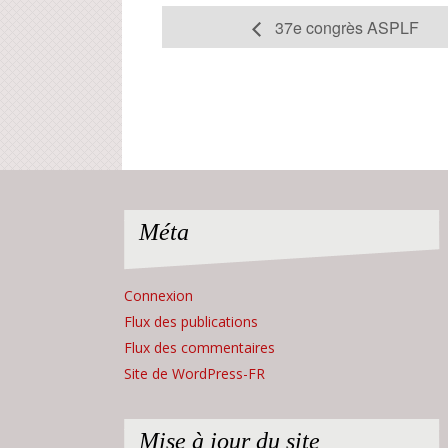
37e congrès ASPLF
Méta
Connexion
Flux des publications
Flux des commentaires
Site de WordPress-FR
Mise à jour du site