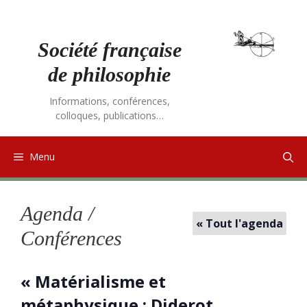
Aller
au
contenu
Société française
de philosophie
Informations, conférences,
colloques, publications…
Menu
Agenda /
« Tout l'agenda
Conférences
« Matérialisme et
métaphysique : Diderot,