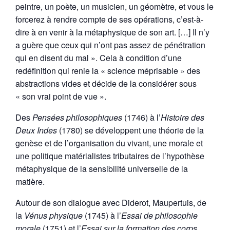
peintre, un poète, un musicien, un géomètre, et vous le
forcerez à rendre compte de ses opérations, c’est-à-
dire à en venir à la métaphysique de son art. […] Il n’y
a guère que ceux qui n’ont pas assez de pénétration
qui en disent du mal ». Cela à condition d’une
redéfinition qui renie la « science méprisable » des
abstractions vides et décide de la considérer sous
« son vrai point de vue ».
Des
Pensées philosophiques
(1746) à l’
Histoire des
Deux Indes
(1780) se développent une théorie de la
genèse et de l’organisation du vivant, une morale et
une politique matérialistes tributaires de l’hypothèse
métaphysique de la sensibilité universelle de la
matière.
Autour de son dialogue avec Diderot, Maupertuis, de
la
Vénus physique
(1745) à l’
Essai de philosophie
morale
(1751) et l’
Essai sur la formation des corps