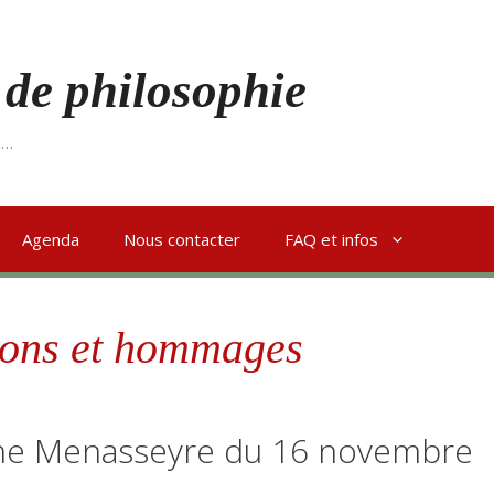
 de philosophie
s…
Agenda
Nous contacter
FAQ et infos
ions et hommages
ne Menasseyre du 16 novembre