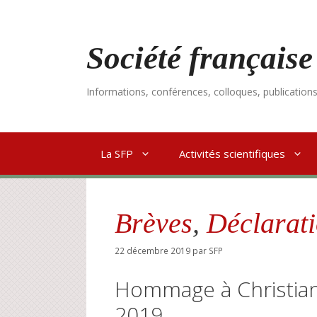
Aller
au
contenu
Société française
Informations, conférences, colloques, publication
La SFP
Activités scientifiques
Brèves
,
Déclarat
22 décembre 2019
par
SFP
Hommage à Christia
2019