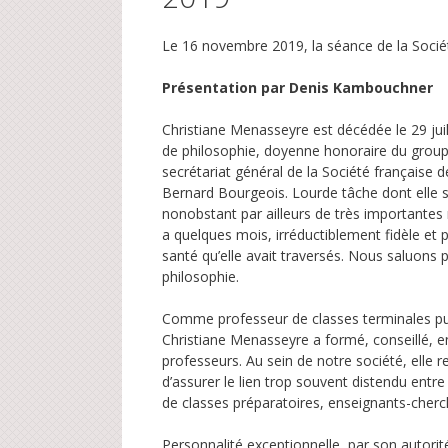
Le 16 novembre 2019, la séance de la Socié
Présentation par Denis Kambouchner
Christiane Menasseyre est décédée le 29 juil
de philosophie, doyenne honoraire du groupe
secrétariat général de la Société française 
Bernard Bourgeois. Lourde tâche dont elle s’a
nonobstant par ailleurs de très importantes 
a quelques mois, irréductiblement fidèle et 
santé qu’elle avait traversés. Nous saluons
philosophie.
Comme professeur de classes terminales pui
Christiane Menasseyre a formé, conseillé, en
professeurs. Au sein de notre société, elle r
d’assurer le lien trop souvent distendu entr
de classes préparatoires, enseignants-cherch
Personnalité exceptionnelle, par son autorité