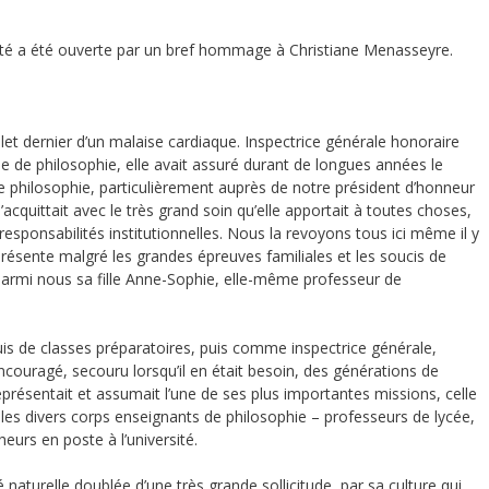
té a été ouverte par un bref hommage à Christiane Menasseyre.
let dernier d’un malaise cardiaque. Inspectrice générale honoraire
 de philosophie, elle avait assuré durant de longues années le
de philosophie, particulièrement auprès de notre président d’honneur
cquittait avec le très grand soin qu’elle apportait à toutes choses,
responsabilités institutionnelles. Nous la revoyons tous ici même il y
présente malgré les grandes épreuves familiales et les soucis de
 parmi nous sa fille Anne-Sophie, elle-même professeur de
s de classes préparatoires, puis comme inspectrice générale,
couragé, secouru lorsqu’il en était besoin, des générations de
eprésentait et assumait l’une de ses plus importantes missions, celle
e les divers corps enseignants de philosophie – professeurs de lycée,
eurs en poste à l’université.
 naturelle doublée d’une très grande sollicitude, par sa culture qui