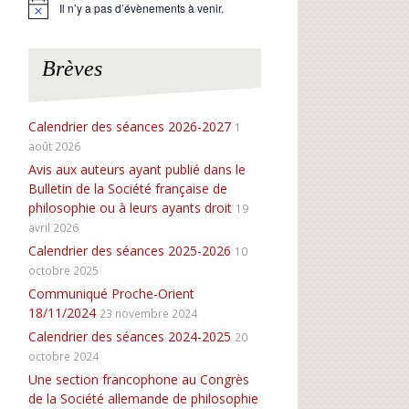
Il n’y a pas d’évènements à venir.
N
o
t
i
Brèves
c
e
Calendrier des séances 2026-2027
1
août 2026
Avis aux auteurs ayant publié dans le
Bulletin de la Société française de
philosophie ou à leurs ayants droit
19
avril 2026
Calendrier des séances 2025-2026
10
octobre 2025
Communiqué Proche-Orient
18/11/2024
23 novembre 2024
Calendrier des séances 2024-2025
20
octobre 2024
Une section francophone au Congrès
de la Société allemande de philosophie