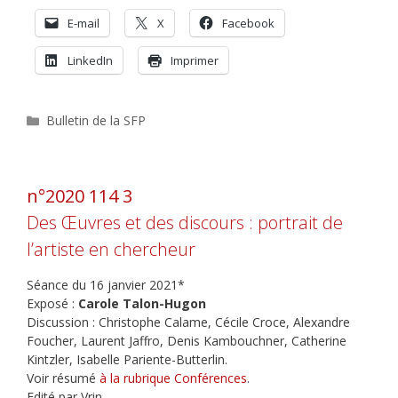
E-mail
X
Facebook
LinkedIn
Imprimer
Catégories
Bulletin de la SFP
n°2020 114 3
Des Œuvres et des discours : portrait de
l’artiste en chercheur
Séance du 16 janvier 2021*
Exposé :
Carole Talon-Hugon
Discussion : Christophe Calame, Cécile Croce, Alexandre
Foucher, Laurent Jaffro, Denis Kambouchner, Catherine
Kintzler, Isabelle Pariente-Butterlin.
Voir résumé
à la rubrique Conférences
.
Edité par Vrin.