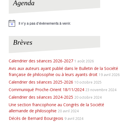
Agenda
Il n’y a pas d’évènements à venir.
N
o
t
i
Brèves
c
e
Calendrier des séances 2026-2027
1 août 2026
Avis aux auteurs ayant publié dans le Bulletin de la Société
française de philosophie ou à leurs ayants droit
19 avril 2026
Calendrier des séances 2025-2026
10 octobre 2025
Communiqué Proche-Orient 18/11/2024
23 novembre 2024
Calendrier des séances 2024-2025
20 octobre 2024
Une section francophone au Congrès de la Société
allemande de philosophie
20 avril 2024
Décès de Bernard Bourgeois
9 avril 2024