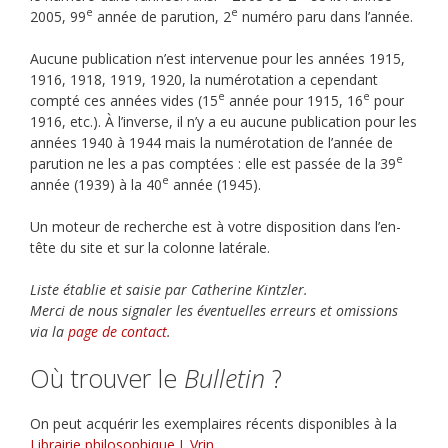
e
e
2005, 99
année de parution, 2
numéro paru dans l’année.
Aucune publication n’est intervenue pour les années 1915,
1916, 1918, 1919, 1920, la numérotation a cependant
e
e
compté ces années vides (15
année pour 1915, 16
pour
1916, etc.). À l’inverse, il n’y a eu aucune publication pour les
années 1940 à 1944 mais la numérotation de l’année de
e
parution ne les a pas comptées : elle est passée de la 39
e
année (1939) à la 40
année (1945).
Un moteur de recherche est à votre disposition dans l’en-
tête du site et sur la colonne latérale.
Liste établie et saisie par Catherine Kintzler.
Merci de nous signaler les éventuelles erreurs et omissions
via la
page de contact
.
Où trouver le
Bulletin
?
On peut acquérir les exemplaires récents disponibles à la
Librairie philosophique J. Vrin
.