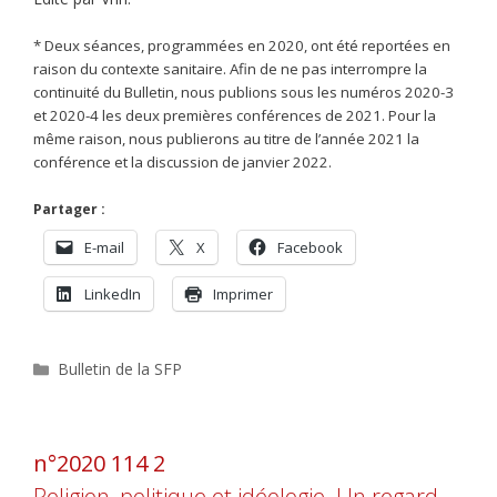
* Deux séances, programmées en 2020, ont été reportées en
raison du contexte sanitaire. Afin de ne pas interrompre la
continuité du Bulletin, nous publions sous les numéros 2020-3
et 2020-4 les deux premières conférences de 2021. Pour la
même raison, nous publierons au titre de l’année 2021 la
conférence et la discussion de janvier 2022.
Partager :
E-mail
X
Facebook
LinkedIn
Imprimer
Catégories
Bulletin de la SFP
n°2020 114 2
Religion, politique et idéologie. Un regard