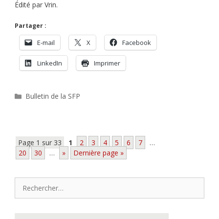
Édité par Vrin.
Partager :
E-mail
X
Facebook
LinkedIn
Imprimer
Catégories
Bulletin de la SFP
Page 1 sur 33
1
2
3
4
5
6
7
…
20
30
…
»
Dernière page »
Rechercher :