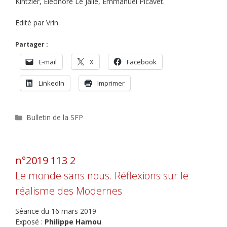
Kintzler, Eléonore Le Jallé, Emmanuel Picavet.
Edité par Vrin.
Partager :
E-mail
X
Facebook
LinkedIn
Imprimer
Catégories
Bulletin de la SFP
n°2019 113 2
Le monde sans nous. Réflexions sur le
réalisme des Modernes
Séance du 16 mars 2019
Exposé :
Philippe Hamou