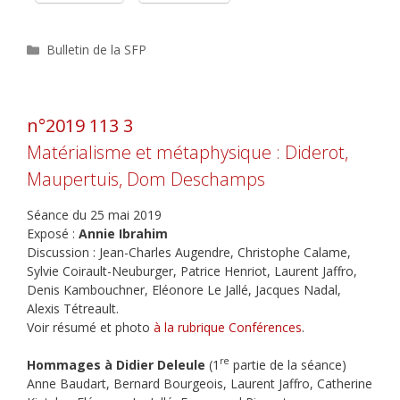
Catégories
Bulletin de la SFP
n°2019 113 3
Matérialisme et métaphysique : Diderot,
Maupertuis, Dom Deschamps
Séance du 25 mai 2019
Exposé :
Annie Ibrahim
Discussion : Jean-Charles Augendre, Christophe Calame,
Sylvie Coirault-Neuburger, Patrice Henriot, Laurent Jaffro,
Denis Kambouchner, Eléonore Le Jallé, Jacques Nadal,
Alexis Tétreault.
Voir résumé et photo
à la rubrique Conférences
.
re
Hommages à Didier Deleule
(1
partie de la séance)
Anne Baudart, Bernard Bourgeois, Laurent Jaffro, Catherine