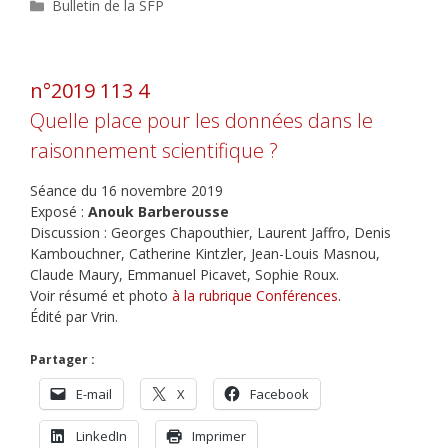
Catégories
Bulletin de la SFP
n°2019 113 4
Quelle place pour les données dans le
raisonnement scientifique ?
Séance du 16 novembre 2019
Exposé :
Anouk Barberousse
Discussion : Georges Chapouthier, Laurent Jaffro, Denis
Kambouchner, Catherine Kintzler, Jean-Louis Masnou,
Claude Maury, Emmanuel Picavet, Sophie Roux.
Voir résumé et photo
à la rubrique Conférences
.
Édité par Vrin.
Partager :
E-mail
X
Facebook
LinkedIn
Imprimer