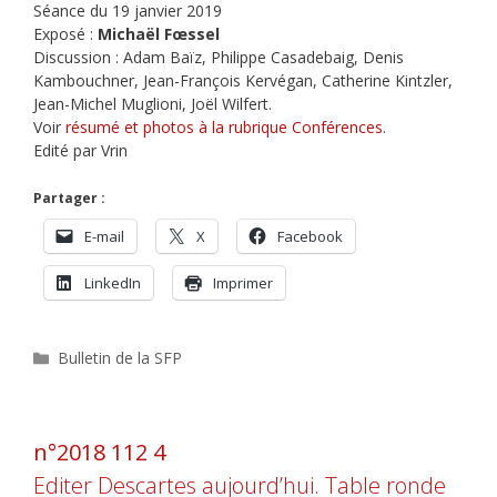
Séance du 19 janvier 2019
Exposé :
Michaël Fœssel
Discussion : Adam Baïz, Philippe Casadebaig, Denis
Kambouchner, Jean-François Kervégan, Catherine Kintzler,
Jean-Michel Muglioni, Joël Wilfert.
Voir
résumé et photos à la rubrique Conférences
.
Edité par Vrin
Partager :
E-mail
X
Facebook
LinkedIn
Imprimer
Catégories
Bulletin de la SFP
n°2018 112 4
Editer Descartes aujourd’hui. Table ronde