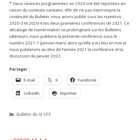
*
Deux séances programmées en 2020 ont
été reportées en
raison du contexte sanitaire. Afin de ne pas interrompre la
continuité
du Bulletin, nous avons publié sous les numéros
2020-3 et 2020-4 les deux premières
conférences de 2021. Ce
décalage de numérotation se prolongeant sur les Bulletins
ultérieurs, nous publions la présente conférence sous le
numéro 2021-1 (janvier-mars)
alors qu’elle a eu lieu en mai et
nous publierons au titre de l’année 2021 la conférence et
la
discussion de janvier 2022.
Partager :
E-mail
X
Facebook
LinkedIn
Imprimer
Catégories
Bulletin de la SFP