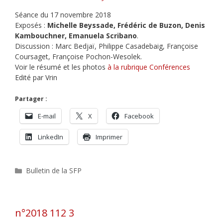
Séance du 17 novembre 2018
Exposés :
Michelle Beyssade, Frédéric de Buzon, Denis
Kambouchner, Emanuela Scribano
.
Discussion : Marc Bedjaï, Philippe Casadebaig, Françoise
Coursaget, Françoise Pochon-Wesolek.
Voir le résumé et les photos
à la rubrique Conférences
Edité par Vrin
Partager :
E-mail
X
Facebook
LinkedIn
Imprimer
Catégories
Bulletin de la SFP
n°2018 112 3