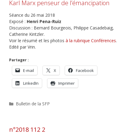
Karl Marx penseur de l’émancipation
Séance du 26 mai 2018
Exposé :
Henri Pena-Ruiz
Discussion : Bernard Bourgeois, Philippe Casadebaig,
Catherine Kintzler.
Voir le résumé et les photos
à la rubrique Conférences
.
Edité par Vrin.
Partager :
E-mail
X
Facebook
LinkedIn
Imprimer
Catégories
Bulletin de la SFP
n°2018 112 2