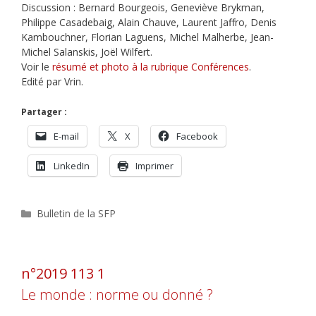
Discussion : Bernard Bourgeois, Geneviève Brykman,
Philippe Casadebaig, Alain Chauve, Laurent Jaffro, Denis
Kambouchner, Florian Laguens, Michel Malherbe, Jean-
Michel Salanskis, Joël Wilfert.
Voir le
résumé et photo à la rubrique Conférences
.
Edité par Vrin.
Partager :
E-mail
X
Facebook
LinkedIn
Imprimer
Catégories
Bulletin de la SFP
n°2019 113 1
Le monde : norme ou donné ?