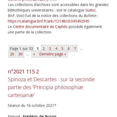
Les collections d’archives sont accessibles dans les grandes
bibliothèques universitaires : voir le catalogue
Sudoc
.
BnF. Voici l’url de la notice des collections du
Bulletin
:
https://catalogue.bnf.fr/ark:/12148/cb343492945
Le
Centre documentaire du Caphés
possède également
une partie de la collection.
Page 1 sur 33
1
2
3
4
5
6
7
…
20
30
…
»
Dernière page »
n°2021 115 2
Spinoza et Descartes : sur la seconde
partie des ‘Principia philosophiæ
cartesianæ’
Séance du 16 octobre 2021*
Exposé :
Frédéric de Buzon